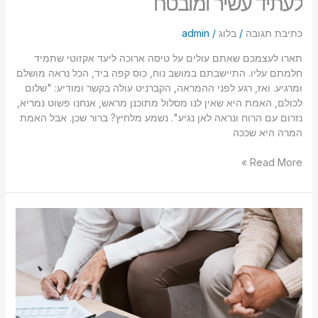
לעתיד עשיר ומובטח
כתיבת תגובה
/
בלוג
/
admin
תארו לעצמכם שאתם עולים על טיסה ארוכה ליעד אקזוטי שתמיד
חלמתם עליו. התיישבתם במושב נוח, כוס קפה ביד, הכל נראה מושלם
ומרגיע. ואז, רגע לפני ההמראה, הקברניט עולה בקשר ומודיע: "שלום
לכולם, האמת היא שאין לנו מסלול מתוכנן מראש, אנחנו פשוט נמריא,
נזרום עם הרוח ונראה לאן נגיע". נשמע מלחיץ? ברור שכן. אבל האמת
המרה היא שככה
Read More »
הסוד
מאחורי
הודעה
מוקדמת
לפני
פרישה
לפנסיה!