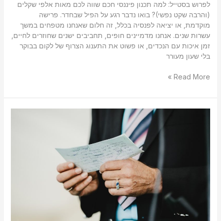
לפרוש בסטייל: למה תכנון פיננסי חכם שווה לכם מאות אלפי שקלים
(והרבה שקט נפשי)? בואו נדבר רגע על הפיל שבחדר. פרישה
מוקדמת, או יציאה לפנסיה בכלל, זה חלום שאנחנו מטפחים במשך
עשרות שנים. אנחנו מדמיינים חופים, תחביבים ישנים שחוזרים לחיים,
זמן איכות עם הנכדים, או פשוט את התענוג הצרוף של לקום בבוקר
בלי שעון מעורר
Read More »
יתרונות
השקעה
דרך
תיקון
190:
למה
כולם
מדברים
על
זה?