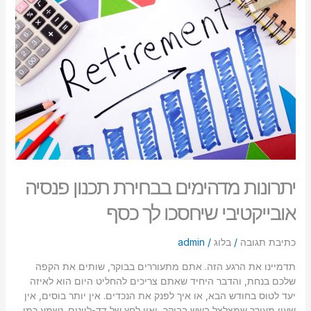
בבחירת
תכנון
פנסיה
אובייקטיבי
שיחסכו
לך
כסף
יתרונות מדהימים בבחירת תכנון פנסיה
אובייקטיבי שיחסכו לך כסף
כתיבת תגובה
/
בלוג
/
admin
תדמיינו את הרגע הזה. אתם מתעוררים בבוקר, שותים את הקפה
שלכם בנחת, והדבר היחיד שאתם צריכים להחליט היום הוא לאיזה
יעד לטוס בחודש הבא, או איך לפנק את הנכדים. אין יותר בוסים, אין
שעון מעורר שמצלצל בשש בבוקר, ואין לחץ של דד-ליינים. נשמע כמו