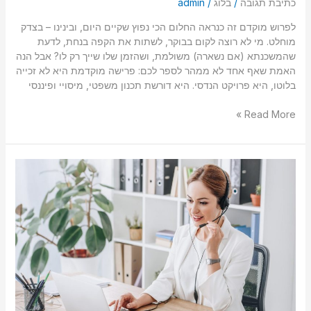
כתיבת תגובה
/
בלוג
/
admin
לפרוש מוקדם זה כנראה החלום הכי נפוץ שקיים היום, ובינינו – בצדק
מוחלט. מי לא רוצה לקום בבוקר, לשתות את הקפה בנחת, לדעת
שהמשכנתא (אם נשארה) משולמת, ושהזמן שלו שייך רק לו? אבל הנה
האמת שאף אחד לא ממהר לספר לכם: פרישה מוקדמת היא לא זכייה
בלוטו, היא פרויקט הנדסי. היא דורשת תכנון משפטי, מיסויי ופיננסי
Read More »
איך
בוחרים
נכון
קרן
השתלמות
ומסלול
השקעה?