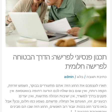
הבטוחה
סמן קישורים
font_download
לפרישה
חלומית
לאפס
cached
את
כל
האפשרויות
תכנון פנסיוני לפרישה: הדרך הבטוחה
לפרישה חלומית
כתיבת תגובה
/
בלוג
/
admin
תארו לעצמכם את הרגע הזה: אתם מתעוררים בבוקר, השמש זורחת,
הקפה רותח, ואין שום בוס שולח לכם הודעה דחופה בוואטסאפ. אין
פקקים בדרך למשרד, אין ישיבות הנהלה מתישות, ואין יעדים
רבעוניים. זהו, הגעתם אל הנחלה. פרשתם. נשמע כמו חלום, נכון? אבל
בואו נדבר רגע בכנות. עבור רוב האנשים, הרגע הזה שבו הם מבינים
שהמשכורת הקבועה […]