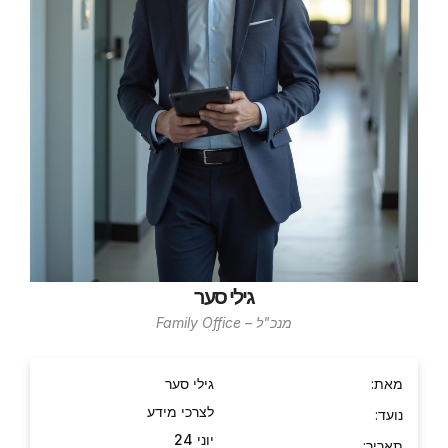
גילי סער
מנכ"ל – Family Office
מאת:
גילי סער
לצרכי מידע
נועד:
יוני 24
תאריך: