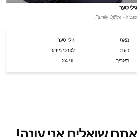
גילי סער
מנכ"ל – Family Office
מאת:
גילי סער
נועד:
לצרכי מידע
תאריך:
יוני 24
אתם שואלים אני עונה!