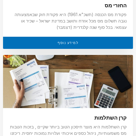
החזרי מס
פקודת מס הכנסה (תשכ"א 1961) היא פקודת חוק שבאמצעותה
נגבה תשלום מס מכל אזרח ותושב במדינת ישראל – שכיר או
עצמאי. בכל סוף שנה קלנדרית (דצמבר)
למידע נוסף
קרן השתלמות
קרן השתלמות היא מוצר חיסכון הטוב ביותר שקיים , בזכות הטבות
מס משמעותיות, ניהול כספים איכותי ועלויות נמוכות יחסית. ריכזנו