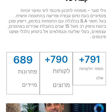
סמן קישורים
font_download
גילי סער – מומחה לתכנון פיננסי ליווי ומיצוי זכויות
לאפס
cached
פנסיוניים בעת סיום עבודה ופרישה בהתאמה אישית.
את
בעל תואר B.A בכלכלה עם התמחות במימון, רישיון סוכן
כל
ביטוח וניסיון רב מעל 15 שנים בהובלת שכירים בארגונים,
האפשרויות
עצמאים, בעלי שליטה וכגמלאים אל ביטחון כלכלי ושקט
פיננסים .
689
+
790
+
791
מספר הלקוחות
לקוחות
פתרונות
שלנו
מרוצים
מיידים