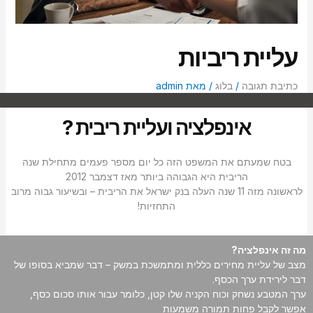
סמן קישורים
font_download
לאפס
cached
עליית ריביות
את
כל
האפשרויות
כתיבת תגובה
/
בלוג
/ מאת
admin
אינפלציה ועליית ריבית ?
בטח שמעתם את המשפט הזה כל יום מספר פעמים מתחילת שנה
הריבית היא הגבוהה ביותר מאז דצמבר 2012
לראשונה מזה 11 שנה העלה בנק ישראל את הריבית – ובשיעור גבוה מרוב
התחזיות!
מה זה אינפלציה?
מצב של עליית מחירים כללית ומתמשכת במשק – דבר שמביא בסופו של
דבר לירידת ערך הכסף.
ערך המטבע נשחק וכוח הקניה שלו קטן, כלומר עבור אותו סכום כסף,
אפשר לקבל פחות תמורה משמעות