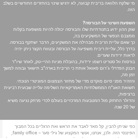
מי שלקח הלוואה בריבית קבועה, לא ירגיש שינוי בהחזרים החודשיים בשלב
הזה.
השפעת השינוי על הבורסה?
שוק ההון ידוע בתנודתיות שלו והבורסה יכולה להיות מושפעת בקלות
ממצבם הנפשי של המשקיעים בה,
כך שאם עליית הריבית מבהילה את המשקיעים, הדבר ישתקף בבורסה.
בדרך כלל, עליית ריבית משפיעה על הבורסה ובטווח הקצר ניתן יהיה
לראות ירידות שערים.
בורסות וול סטריט רשמו ירידות, בהובלת מניות ההיי-טק, לאחר שיו"ר
הבנק הפדרלי ג'רום פאואל אותת כי הריבית בארה"ב תישאר גבוהה למשך
זמן מה,
והזהיר מפני סיום מוקדם מדי של מחזור הצמצום המוניטרי הנוכחי.
תשואת האג"ח הממשלתיות האמריקאיות השלימה עלייה שבועית רביעית
ברציפות,
והדולר התחזק מול המטבעות המרכזיים בעולם לכדי מרחק נגיעה משיא
של 20 שנה.
כפי שניתן להבין, קל מאד לאבד את הראש ואת הרגליים בכל המבוך
הפיננסי הזה. ולכן, אנחנו, אנשי המקצוע של גילי סער – family office,