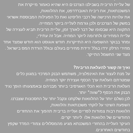
של עליית הריבית בשבילנו הצרכנים היא שהיא כאמור מייקרת את
המשכנתאות, את ריבית האוברדרפט, את ההלוואות,
את עלויות הרכישה של רכבי הליסינג ואת כל הפעילות המבוססת אשראי
במשק של הצרכנים ולכן גורמת לעלייה ביוקר המחייה.
התקווה היא שבסופו של דבר לאורך זמן, עליית הריבית תביא לעצירה של
עליית המחירים ולתרומה ליוקר המחיה. אבל זה עתידי,
ומחר בבוקר ההשפעה היא התייקרות. חודש אוגוסט הוא חודש שמצד אחד
מחירי הדלק ירדו בגלל ירידת מחירים בעולם ובגלל הורדת המס בישראל .
מצד שני החשמל התייקר.
ואיך זה קשור להעלאת הריבית?
על מנת לעצור את האינפלציה, משתמש הבנק המרכזי במגוון כלים
שמטרתם העלאת ערך הכסף ועצירת יוקר המחיה.
העלאת הריבית הוא הכלי האגרסיבי ביותר מבניהם ובאמצעותו הופך נגיד
הבנק את הכסף ל"שווה" יותר.
לכן נשלם יותר על ההלוואות שלקחנו ונקבל יותר על החסכונות שצברנו.
השפעת השינוי על לוקחי משכנתאות והלוואות,
הלוואות רבות צמודות לפריים ועלייה בריבית תהפוך את ההחזרים
החודשיים של הלוואות אלו ליותר יקרים.
העיקר העלייה בהחזרי המשכנתא מגיע מהמסלולים צמודי המדד שקפץ
בחודשים האחרונים.