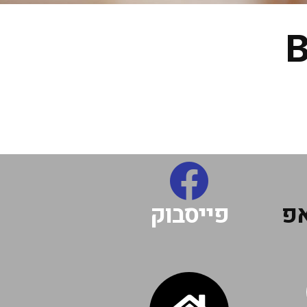
B
אפ
פייסבוק