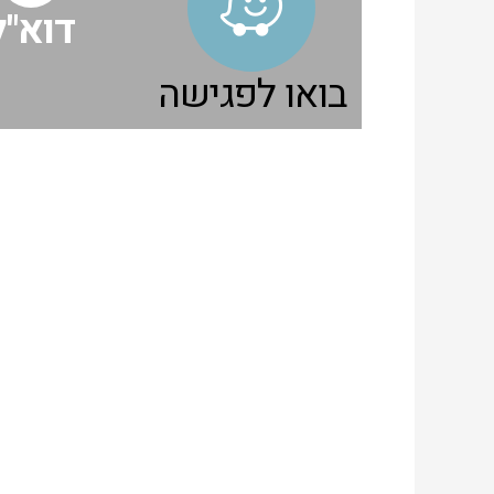
דוא"ל
בואו לפגישה