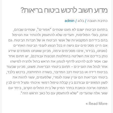
מדוע חשוב לרכוש ביטוח בריאות?
כתיבת תגובה
/
בלוג
/
admin
בתחום הביטוח ישנם לא מעט שטחים "אפורים", שטחים שבהם,
אתם, בעלי הפוליסות, תעדיפו שלא להתעסק ולהותיר את הטיפול
בהם בידיהם המקצועיות של אנשי הביטוח או של חברות הביטוח. גם
אם היינו מסכימים עם גישה זו בכל הנוגע לענפי הביטוח האחרים
(ואנחנו, בבירור, איננו מסכימים עימה, מכיוון שאנחנו מאמינים שידע
נותן בידיכם את השליטה בהחלטות הנכונות עבורכם), יש תחום אחד
שבו אסור לכם להיכנע לדחף לטמון את הראש בחול ולהניח למישהו
אחר לנהל את העניינים – תחום ביטוחי הבריאות. פשוט, מכיוון שבעוד
בביטוח דירה או בביטוח רכב המדובר, בשורה התחתונה, ברכוש בלבד,
ביטוחי הבריאות הם עניין שונה לגמרי, שלפעמים, עשוי להוות את
לשון המאזניים עבורכם בין קבלת טיפול רפואי איכותי ומציל חיים לבין
המתנה ארוכה וכואבת בחדר המיון של בית החולים הקרוב, ביחד עם
שאר אלה שהעדיפו "שלא להתעסק עם כל כאב הראש הזה".
Read More »