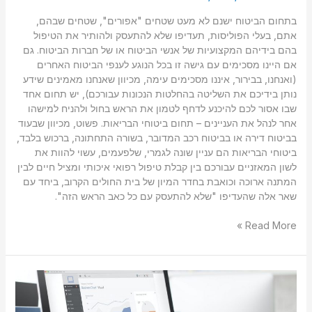
בתחום הביטוח ישנם לא מעט שטחים "אפורים", שטחים שבהם,
אתם, בעלי הפוליסות, תעדיפו שלא להתעסק ולהותיר את הטיפול
בהם בידיהם המקצועיות של אנשי הביטוח או של חברות הביטוח. גם
אם היינו מסכימים עם גישה זו בכל הנוגע לענפי הביטוח האחרים
(ואנחנו, בבירור, איננו מסכימים עימה, מכיוון שאנחנו מאמינים שידע
נותן בידיכם את השליטה בהחלטות הנכונות עבורכם), יש תחום אחד
שבו אסור לכם להיכנע לדחף לטמון את הראש בחול ולהניח למישהו
אחר לנהל את העניינים – תחום ביטוחי הבריאות. פשוט, מכיוון שבעוד
בביטוח דירה או בביטוח רכב המדובר, בשורה התחתונה, ברכוש בלבד,
ביטוחי הבריאות הם עניין שונה לגמרי, שלפעמים, עשוי להוות את
לשון המאזניים עבורכם בין קבלת טיפול רפואי איכותי ומציל חיים לבין
המתנה ארוכה וכואבת בחדר המיון של בית החולים הקרוב, ביחד עם
שאר אלה שהעדיפו "שלא להתעסק עם כל כאב הראש הזה".
Read More »
להשקיע
חכם
–