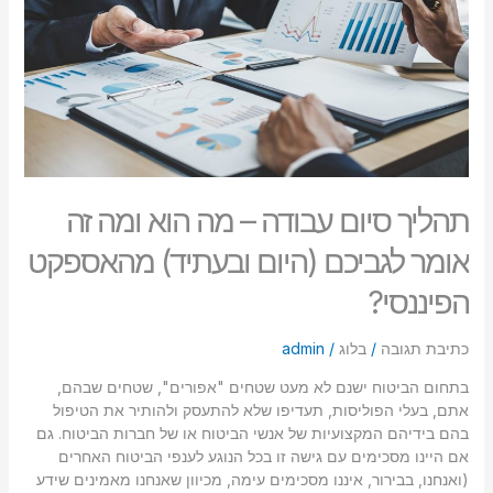
הוא
סמן קישורים
font_download
ומה
זה
לאפס
cached
אומר
את
לגביכם
כל
(היום
האפשרויות
ובעתיד)
מהאספקט
הפיננסי?
תהליך סיום עבודה – מה הוא ומה זה
אומר לגביכם (היום ובעתיד) מהאספקט
הפיננסי?
כתיבת תגובה
/
בלוג
/
admin
בתחום הביטוח ישנם לא מעט שטחים "אפורים", שטחים שבהם,
אתם, בעלי הפוליסות, תעדיפו שלא להתעסק ולהותיר את הטיפול
בהם בידיהם המקצועיות של אנשי הביטוח או של חברות הביטוח. גם
אם היינו מסכימים עם גישה זו בכל הנוגע לענפי הביטוח האחרים
(ואנחנו, בבירור, איננו מסכימים עימה, מכיוון שאנחנו מאמינים שידע