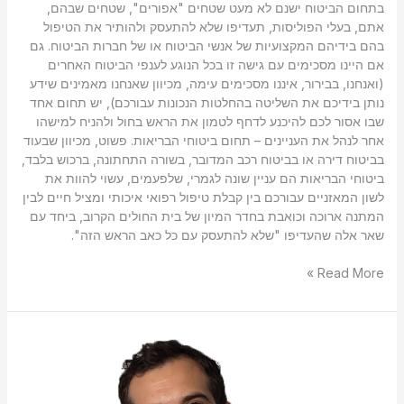
בתחום הביטוח ישנם לא מעט שטחים "אפורים", שטחים שבהם,
אתם, בעלי הפוליסות, תעדיפו שלא להתעסק ולהותיר את הטיפול
בהם בידיהם המקצועיות של אנשי הביטוח או של חברות הביטוח. גם
אם היינו מסכימים עם גישה זו בכל הנוגע לענפי הביטוח האחרים
(ואנחנו, בבירור, איננו מסכימים עימה, מכיוון שאנחנו מאמינים שידע
נותן בידיכם את השליטה בהחלטות הנכונות עבורכם), יש תחום אחד
שבו אסור לכם להיכנע לדחף לטמון את הראש בחול ולהניח למישהו
אחר לנהל את העניינים – תחום ביטוחי הבריאות. פשוט, מכיוון שבעוד
בביטוח דירה או בביטוח רכב המדובר, בשורה התחתונה, ברכוש בלבד,
ביטוחי הבריאות הם עניין שונה לגמרי, שלפעמים, עשוי להוות את
לשון המאזניים עבורכם בין קבלת טיפול רפואי איכותי ומציל חיים לבין
המתנה ארוכה וכואבת בחדר המיון של בית החולים הקרוב, ביחד עם
שאר אלה שהעדיפו "שלא להתעסק עם כל כאב הראש הזה".
Read More »
מה
היא
קרן
פנסיה