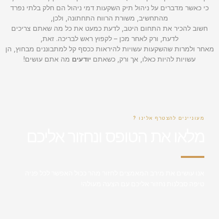
כי כאשר מדברים על ניהול תיק השקעות דמי ניהול הם חלק בלתי נפרד
מהתחשיב, משורת הרווח התחתונה, ולכן,
חשוב להכיר את התחום היטב, לדעת כמעט את כל מה שאתם צריכים
לדעת, ורק לאחר מכן – לקפוץ ראש לבריכה. זאת,
מאחר ולמרות שהשקעות עשויות להיראות ככסף קל למתבוננים מבחוץ, הן
עשויות להיות כאלו, אך ורק, כשאתם
יודעים
מה אתם עושים!
מעוניינים להצטרף אלינו ?
מלאו את הטופס ונחזור אליכם
אנו עושים את מירב המאמצים לחזור מהר ככול האפשר לכל פניה
טיפה סבלנות נחזור אליכם עם הצעה מעולה!