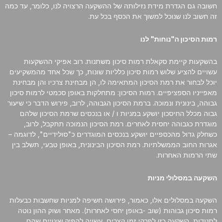
חשובה גם הגדרת מידת נזילותה של ההשקעה הרצויה לנו, כלומר, עד כמה
זה חשוב לנו שנוכל למשוך את הכסף בכל עת.
רמות הסיכון ה"נוחות" לנו
בהשקעות קיימת סקאלת רמות סיכון משתנות. רוב אפיקי ההשקעות
עשויים להציע שלוש רמות סיכון כלליות שונות, כך שכל אחד מהמשקיעים
יוכל לבחור את רמת הסיכון המתאימה לו, הן מבחינת צרכיו והן מבחינת
מאפייניו הספציפיים. רמות הסיכון: מתחלקות באופן סכמטי לרמות סיכון
גבוהה, בינונית ונמוכה. ברמת הסיכון הגבוהה, לרוב, פירוש הדבר כי שיעור
גבוה מכלל החיסכון יושקע במניות ו / או בנכסים שרמת הסיכון שלהם
מוגדרת כגבוהה יחסית לאחרים. רמת הסיכון הנמוכה תתקבל, לרוב,
כשחלק גדול מהכספיים יושקע בנכסים המוגדרים כ"סולידיים", לדוגמה –
אגרות החוב הממשלתיות. רמת הסיכון הבינונית, באופן טבעי, תשלב בין
שתי הרמות האחרות.
השקעה במסלולי מניות
השקעה במסלולים אלו, כאמור, פירושה חשיפה למניות שחשבות כבעלות
רמות סיכון גבוהות (שוב -באופן יחסי לאחרות). מאחר ושוק ההון נוטה
לתנודות, השקעה כזו לפרקי זמן קצרים, עשויה להפיק שינויים שהם