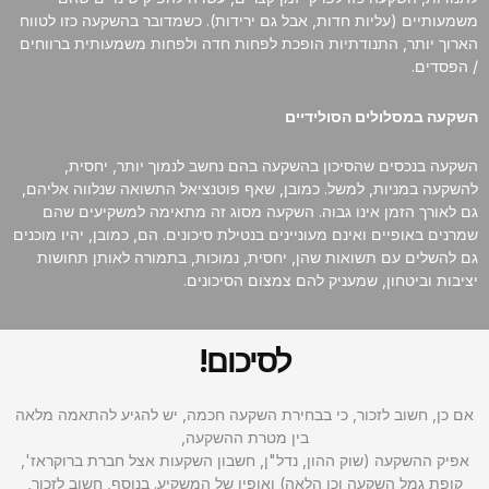
משמעותיים (עליות חדות, אבל גם ירידות). כשמדובר בהשקעה כזו לטווח
הארוך יותר, התנודתיות הופכת לפחות חדה ולפחות משמעותית ברווחים
/ הפסדים.
השקעה במסלולים הסולידיים
השקעה בנכסים שהסיכון בהשקעה בהם נחשב לנמוך יותר, יחסית,
להשקעה במניות, למשל. כמובן, שאף פוטנציאל התשואה שנלווה אליהם,
גם לאורך הזמן אינו גבוה. השקעה מסוג זה מתאימה למשקיעים שהם
שמרנים באופיים ואינם מעוניינים בנטילת סיכונים. הם, כמובן, יהיו מוכנים
גם להשלים עם תשואות שהן, יחסית, נמוכות, בתמורה לאותן תחושות
יציבות וביטחון, שמעניק להם צמצום הסיכונים.
לסיכום!
אם כן, חשוב לזכור, כי בבחירת השקעה חכמה, יש להגיע להתאמה מלאה
בין מטרת ההשקעה,
אפיק ההשקעה (שוק ההון, נדל"ן, חשבון השקעות אצל חברת ברוקראז',
קופת גמל השקעה וכן הלאה) ואופיו של המשקיע. בנוסף, חשוב לזכור,