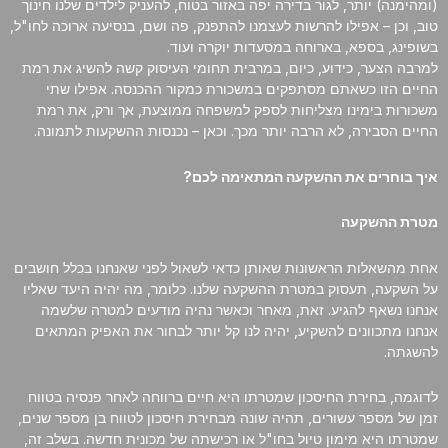
(ומהימנה) יותר, לגור בדירה יפה באזור בטוח, להעניק לילדים שלנו חינוך
סמן קישורים
font_download
טוב, וכן – אפילו להרשות לעצמנו להתפנק, פה ושם, בנסיעה ארוכה לחו"ל,
בשופינג, בספא, בארוחה במסעדות יוקרה ועוד.
לאפס
cached
למרבה הצער, כידוע, כיום, במרבית תחומי העיסוק קשה להשיג את רמת
את
החיים הזו כשאתם מסתפקים במשכורת כמקור ההכנסה. אפילו שתי
כל
משכורות בימינו מצליחות לספק למשפחה ממוצעת, אך ורק, את רמת
האפשרויות
החיים הסבירה, לא הרבה יותר מכך. וכאן – נכנסות ההשקעות לתמונה.
איך בוחרים את ההשקעה המתאימה לכם?
מטרת ההשקעה
אחת מהשאלות הראשונות שאותן כדאי לשאול לפני שאנחנו בכלל חושבים
על השקעה, תעסוק במטרת ההשקעה שלנו. כלומר, מה יהיה היעד שאליו
אנחנו נשאף להגיע. זאת, מאחר וכאשר נהיה מודעים למטרה שלשמה
אנחנו מתכוונים להשקיע, יהיה לנו קל יותר לבחור את האפיק המתאים
להשגתה.
לדוגמה, בחירת החיסכון שמטרתו היא חיים ברווחה לאחר פנסיה בטווח
זמן של מספר עשורים, תהיה שונה מבחירת חיסכון לטווח בן מספר שנים,
שמטרתו היא מימון טיול בחו"ל או רכישתה של מכונית חדשה. בשלב זה,