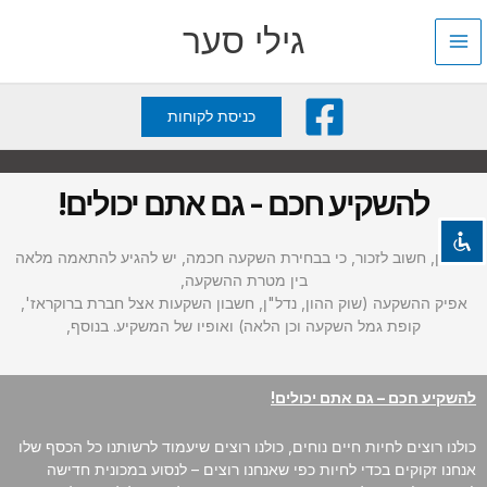
ילוג
גילי סער
תוכן
השבת את ההבזקים
visibility_off
כניסת לקוחות
סמן כותרות
title
צבע רקע
settings
להשקיע חכם - גם אתם יכולים!
זום (הקטנה)
zoom_out
זום (הגדלה)
zoom_in
אם כן, חשוב לזכור, כי בבחירת השקעה חכמה, יש להגיע להתאמה מלאה
בין מטרת ההשקעה,
הקטנת גופן
remove_circle_outline
אפיק ההשקעה (שוק ההון, נדל"ן, חשבון השקעות אצל חברת ברוקראז',
הגדלת גופן
add_circle_outline
קופת גמל השקעה וכן הלאה) ואופיו של המשקיע. בנוסף,
גופן קריא
spellcheck
ניגודיות בהירה
brightness_high
להשקיע חכם – גם אתם יכולים!
ניגודיות כהה
brightness_low
כולנו רוצים לחיות חיים נוחים, כולנו רוצים שיעמוד לרשותנו כל הכסף שלו
הוסף קו תחתון לקישורים
format_underlined
אנחנו זקוקים בכדי לחיות כפי שאנחנו רוצים – לנסוע במכונית חדישה