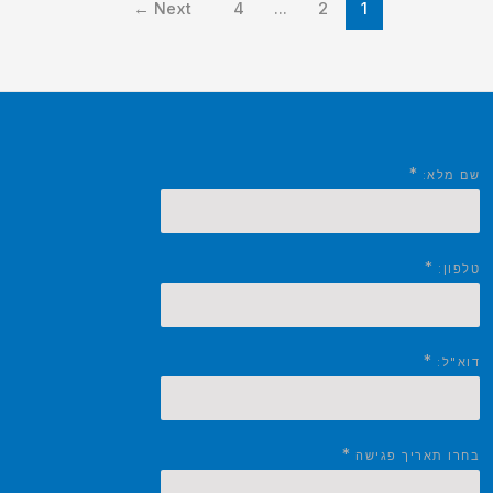
←
Next
4
…
2
1
*
שם מלא:
*
טלפון:
*
דוא"ל:
*
בחרו תאריך פגישה