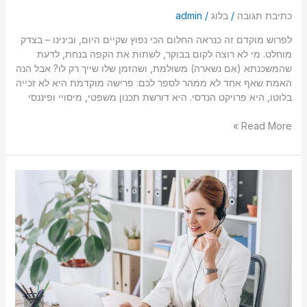
כתיבת תגובה
/
בלוג
/
admin
לפרוש מוקדם זה כנראה החלום הכי נפוץ שקיים היום, ובינינו – בצדק
מוחלט. מי לא רוצה לקום בבוקר, לשתות את הקפה בנחת, לדעת
שהמשכנתא (אם נשארה) משולמת, ושהזמן שלו שייך רק לו? אבל הנה
האמת שאף אחד לא ממהר לספר לכם: פרישה מוקדמת היא לא זכייה
בלוטו, היא פרויקט הנדסי. היא דורשת תכנון משפטי, מיסויי ופיננסי
Read More »
איך
בוחרים
נכון
קרן
השתלמות
ומסלול
השקעה?