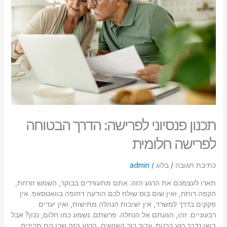
הדרך
סמן קישורים
font_download
הבטוחה
לפרישה
לאפס
cached
חלומית
את
כל
האפשרויות
תכנון פנסיוני לפרישה: הדרך הבטוחה
לפרישה חלומית
כתיבת תגובה
/
בלוג
/
admin
תארו לעצמכם את הרגע הזה: אתם מתעוררים בבוקר, השמש זורחת,
הקפה רותח, ואין שום בוס שולח לכם הודעה דחופה בוואטסאפ. אין
פקקים בדרך למשרד, אין ישיבות הנהלה מתישות, ואין יעדים
רבעוניים. זהו, הגעתם אל הנחלה. פרשתם. נשמע כמו חלום, נכון? אבל
בואו נדבר רגע בכנות. עבור רוב האנשים, הרגע הזה שבו הם מבינים