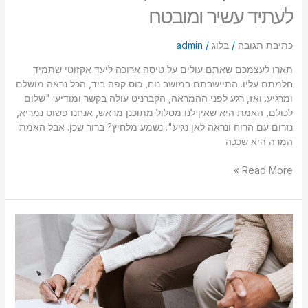
לעתיד עשיר ומובטח
כתיבת תגובה
/
בלוג
/
admin
תארו לעצמכם שאתם עולים על טיסה ארוכה ליעד אקזוטי שתמיד
חלמתם עליו. התיישבתם במושב נוח, כוס קפה ביד, הכל נראה מושלם
ומרגיע. ואז, רגע לפני ההמראה, הקברניט עולה בקשר ומודיע: "שלום
לכולם, האמת היא שאין לנו מסלול מתוכנן מראש, אנחנו פשוט נמריא,
נזרום עם הרוח ונראה לאן נגיע". נשמע מלחיץ? ברור שכן. אבל האמת
המרה היא שככה
Read More »
הסוד
מאחורי
הודעה
מוקדמת
לפני
פרישה
לפנסיה!