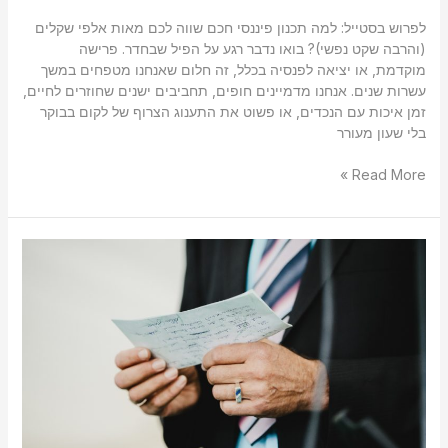
לפרוש בסטייל: למה תכנון פיננסי חכם שווה לכם מאות אלפי שקלים
(והרבה שקט נפשי)? בואו נדבר רגע על הפיל שבחדר. פרישה
מוקדמת, או יציאה לפנסיה בכלל, זה חלום שאנחנו מטפחים במשך
עשרות שנים. אנחנו מדמיינים חופים, תחביבים ישנים שחוזרים לחיים,
זמן איכות עם הנכדים, או פשוט את התענוג הצרוף של לקום בבוקר
בלי שעון מעורר
Read More »
יתרונות
השקעה
דרך
תיקון
190:
למה
כולם
מדברים
על
זה?