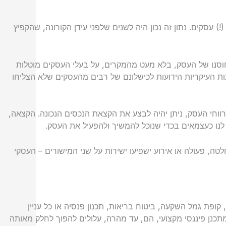
ת המדאיגות… במדינת ישראל, הקשוחה מאד מבחינת יחסה לעסקים קטנים ובינוניים, נסגרו, מידי שנה, מעל ל-40 אלף (!) עסקים. נתון זה נכון היה לשנים שלפני עידן הקורונה, שהקפיץ
וסנו של העסק, בלא מעט מהמקרים, על בעלי העסקים מוטלות
ת העיקריות הידועות לכישלונם של רבים מהעסקים שלא הצליחו
ווחי העסק, ניתן יהיה לבצע את הקצאת הנכסים הנכונה. הקצאה,
לנו כעצמאים בכדי שנוכל להמשיך ולהפעיל את העסק.
טה, פעולה או אירוע ישפיעו ישירות על שני המישורים – העסקי
 קופת גמל השקעה, ביטוח בריאות, תכנון פנסיה או כל עניין
 מתכנן פיננסי מקצועי, הם, עד מהרה, עלולים להפוך לחלק מאותה