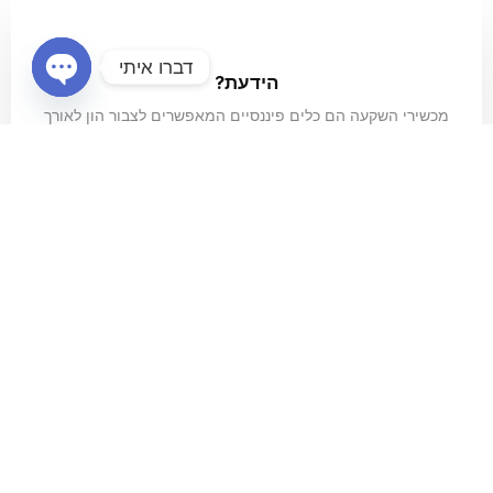
דברו איתי
הידעת?
OPEN
מכשירי השקעה הם כלים פיננסיים המאפשרים לצבור הון לאורך
CHATY
זמן – כגון מניות, אגרות חוב, קופות גמל, פוליסות חיסכון וקרנות
נאמנות. באמצעות התאמה אישית לצרכים וליעדים, ניתן להשיג
תשואה ולבנות חוסן כלכלי. השקעה חכמה מתחילה בהבנה של
הכלים העומדים לרשותך!
ליווי מקצועי שמוביל להצלחה
ליווי מקצועי שמוביל להצלחה – מכשירי השקעה: בחירה נכונה
של מכשירי השקעה יכולה לעשות את ההבדל בין חיסכון רגיל
לצמיחה אמיתית של ההון. ליווי מקצועי יסייע לך להתאים את
הכלים הפיננסיים הנכונים לפי מטרות, טווח זמן ורמת סיכון. יחד,
ניתן לבנות תיק השקעות חכם שמייצר ערך, יציבות וביטחון