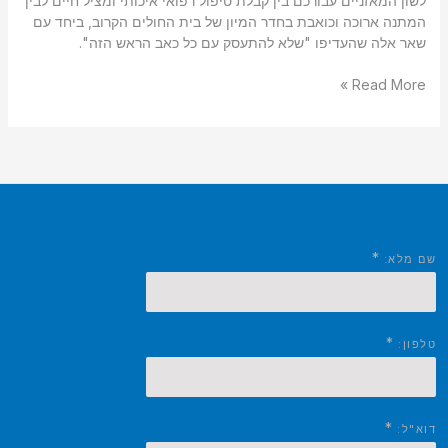
לשון המאזניים עבורכם בין קבלת טיפול רפואי איכותי ומציל חיים לבין
המתנה ארוכה וכואבת בחדר המיון של בית החולים הקרוב, ביחד עם
שאר אלה שהעדיפו "שלא להתעסק עם כל כאב הראש הזה".
Read More »
*
שם מלא:
*
טלפון:
*
דוא"ל: