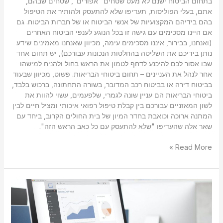
בתחום הביטוח ישנם לא מעט שטחים "אפורים", שטחים שבהם,
אתם, בעלי הפוליסות, תעדיפו שלא להתעסק ולהותיר את הטיפול
בהם בידיהם המקצועיות של אנשי הביטוח או של חברות הביטוח. גם
אם היינו מסכימים עם גישה זו בכל הנוגע לענפי הביטוח האחרים
(ואנחנו, בבירור, איננו מסכימים עימה, מכיוון שאנחנו מאמינים שידע
נותן בידיכם את השליטה בהחלטות הנכונות עבורכם), יש תחום אחד
שבו אסור לכם להיכנע לדחף לטמון את הראש בחול ולהניח למישהו
אחר לנהל את העניינים – תחום ביטוחי הבריאות. פשוט, מכיוון שבעוד
בביטוח דירה או בביטוח רכב המדובר, בשורה התחתונה, ברכוש בלבד,
ביטוחי הבריאות הם עניין שונה לגמרי, שלפעמים, עשוי להוות את
לשון המאזניים עבורכם בין קבלת טיפול רפואי איכותי ומציל חיים לבין
המתנה ארוכה וכואבת בחדר המיון של בית החולים הקרוב, ביחד עם
שאר אלה שהעדיפו "שלא להתעסק עם כל כאב הראש הזה".
Read More »
להשקיע
חכם
–
גם