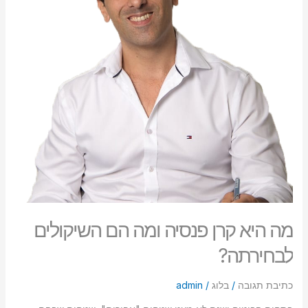
הם
סמן קישורים
font_download
השיקולים
לבחירתה?
לאפס
cached
את
כל
האפשרויות
מה היא קרן פנסיה ומה הם השיקולים
לבחירתה?
כתיבת תגובה
/
בלוג
/
admin