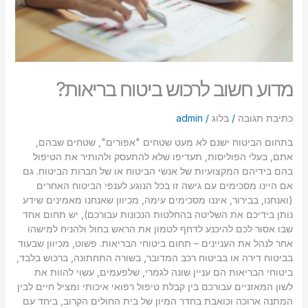
מדוע חשוב לרכוש ביטוח בריאות?
כתיבת תגובה
/
בלוג
/
admin
בתחום הביטוח ישנם לא מעט שטחים "אפורים", שטחים שבהם,
אתם, בעלי הפוליסות, תעדיפו שלא להתעסק ולהותיר את הטיפול
בהם בידיהם המקצועיות של אנשי הביטוח או של חברות הביטוח. גם
אם היינו מסכימים עם גישה זו בכל הנוגע לענפי הביטוח האחרים
(ואנחנו, בבירור, איננו מסכימים עימה, מכיוון שאנחנו מאמינים שידע
נותן בידיכם את השליטה בהחלטות הנכונות עבורכם), יש תחום אחד
שבו אסור לכם להיכנע לדחף לטמון את הראש בחול ולהניח למישהו
אחר לנהל את העניינים – תחום ביטוחי הבריאות. פשוט, מכיוון שבעוד
בביטוח דירה או בביטוח רכב המדובר, בשורה התחתונה, ברכוש בלבד,
ביטוחי הבריאות הם עניין שונה לגמרי, שלפעמים, עשוי להוות את
לשון המאזניים עבורכם בין קבלת טיפול רפואי איכותי ומציל חיים לבין
המתנה ארוכה וכואבת בחדר המיון של בית החולים הקרוב, ביחד עם