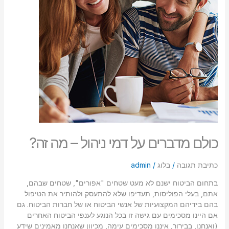
–
סמן קישורים
font_download
מה
זה?
לאפס
cached
את
כל
האפשרויות
כולם מדברים על דמי ניהול – מה זה?
כתיבת תגובה
/
בלוג
/
admin
בתחום הביטוח ישנם לא מעט שטחים "אפורים", שטחים שבהם,
אתם, בעלי הפוליסות, תעדיפו שלא להתעסק ולהותיר את הטיפול
בהם בידיהם המקצועיות של אנשי הביטוח או של חברות הביטוח. גם
אם היינו מסכימים עם גישה זו בכל הנוגע לענפי הביטוח האחרים
(ואנחנו, בבירור, איננו מסכימים עימה, מכיוון שאנחנו מאמינים שידע