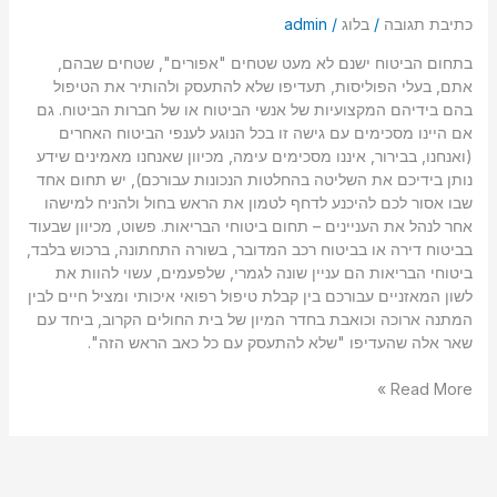
כתיבת תגובה
/
בלוג
/
admin
בתחום הביטוח ישנם לא מעט שטחים "אפורים", שטחים שבהם,
אתם, בעלי הפוליסות, תעדיפו שלא להתעסק ולהותיר את הטיפול
בהם בידיהם המקצועיות של אנשי הביטוח או של חברות הביטוח. גם
אם היינו מסכימים עם גישה זו בכל הנוגע לענפי הביטוח האחרים
(ואנחנו, בבירור, איננו מסכימים עימה, מכיוון שאנחנו מאמינים שידע
נותן בידיכם את השליטה בהחלטות הנכונות עבורכם), יש תחום אחד
שבו אסור לכם להיכנע לדחף לטמון את הראש בחול ולהניח למישהו
אחר לנהל את העניינים – תחום ביטוחי הבריאות. פשוט, מכיוון שבעוד
בביטוח דירה או בביטוח רכב המדובר, בשורה התחתונה, ברכוש בלבד,
ביטוחי הבריאות הם עניין שונה לגמרי, שלפעמים, עשוי להוות את
לשון המאזניים עבורכם בין קבלת טיפול רפואי איכותי ומציל חיים לבין
המתנה ארוכה וכואבת בחדר המיון של בית החולים הקרוב, ביחד עם
שאר אלה שהעדיפו "שלא להתעסק עם כל כאב הראש הזה".
Read More »