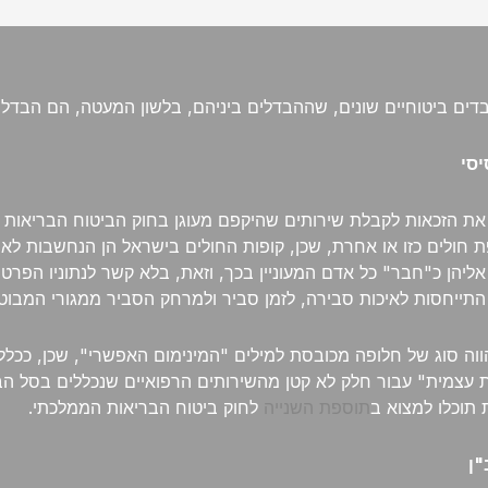
ים ביטוחיים שונים, שההבדלים ביניהם, בלשון המעטה, הם הבדלים
יסי
 הזכאות לקבלת שירותים שהיקפם מעוגן בחוק הביטוח הבריאות המ
ופת חולים כזו או אחרת, שכן, קופות החולים בישראל הן הנחשבות ל
ליהן כ"חבר" כל אדם המעוניין בכך, וזאת, בלא קשר לנתוניו הפרטניי
 התייחסות לאיכות סבירה, לזמן סביר ולמרחק הסביר ממגורי המבוט
ה סוג של חלופה מכובסת למילים "המינימום האפשרי", שכן, ככלל,
 עצמית" עבור חלק לא קטן מהשירותים הרפואיים שנכללים בסל הב
תוכלו למצוא ב
תוספת השנייה
לחוק ביטוח הבריאות הממלכתי.
"ן