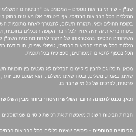
שב"ן – שירותי בריאות נוספים – המכונים גם "הביטוחים המשלימי
הנכללים בסל הבריאות הבסיסי. אף ביטוחים אלו מעוגנים בחוק 
בקופת החולים זכאי, תמורת תשלום, להצטרף לאחת מתוכניות השב"ן
ביטוח בריאות זה יהיה אחיד לכל חברי הקופה הנכללים בתוכנית, ו
השירותים הבסיסי בהצטרפותו של החבר לאחת מתוכנית השב"ן שמצי
נכללות בסל שירותי הבריאות הבסיסי, טיפולי שיניים, חוות דעת ר
הכל בכפוף לתנאים המפורטים, ספציפית בכל תוכנית.
מכאן, תוכלו גם להבין כי קיימים הבדלים לא מעטים בין תוכניות ה
שאינו, באמת, משלים, ובטח שאינו מושלם… הוא אמנם טוב יותר, ב
פרטנית, לצרכים של כל מי שחבר בו.
וכאן, נכנס לתמונה הרובד השלישי והיסודי ביותר מבין השלושה
חברות הביטוח השונות מאפשרות את רכישת כיסויים שמתווספים על 
הכיסויים המוספים –
כיסויים שאינם כלולים בסל הבריאות הבסיסי