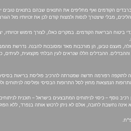
רבדים הקודמים ואף מחליפים את התנאים שבהם בתנאים טובים יותר
יכים, מבלי שיצטרך לנסות ולמצות קודם לכן את זכויותיו מול הגור
י ביטוח הבריאות הקודמים. במקרים כאלו, לצורך מימוש זכויותיו,
כאלה, מעצם טבען, הן מורכבות מאד ומסובכות להבנה. נדרשת מהמבו
ים וההבדלים. ההבדלים הללו שנראים לעין הבלתי מקצועית, לעיתים,
אמור, היה עד לא מזמן, שכן, בתחילת שנה זו, 2022, נכנסה לתוקפה רפורמה חדשה שמטרתה להר
תרופות הנמצאות מחוץ לסל התרופות הבסיסי ופוליסה לניתוחים ולט
רכיב נוסף – כיסוי לניתוחים המתבצעים בישראל – תוכנית לניתוחי
א אינה נחשבת לחובה, אולם לא ניתן לרכוש אותה בנפרד, ללא הפול
"ח.