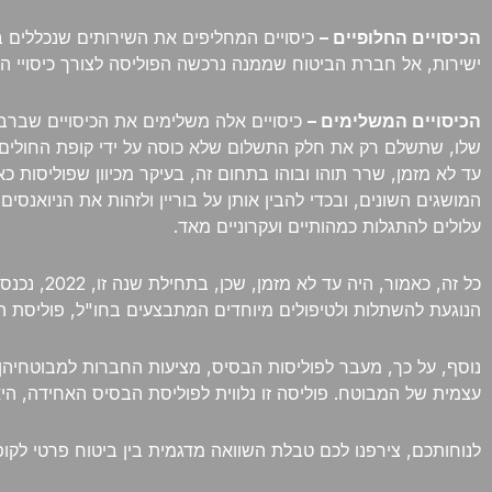
הכיסויים החלופיים –
כיסויים המחליפים את השירותים שנכללים ב
ישירות, אל חברת הביטוח שממנה נרכשה הפוליסה לצורך כיסויי ההל
הכיסויים המשלימים –
כיסויים אלה משלימים את הכיסויים שברבד
שלו, שתשלם רק את חלק התשלום שלא כוסה על ידי קופת החולים.
עד לא מזמן, שרר תוהו ובוהו בתחום זה, בעיקר מכיוון שפוליסות 
המושגים השונים, ובכדי להבין אותן על בוריין ולזהות את הניואנס
עלולים להתגלות כמהותיים ועקרוניים מאד.
כל זה, כ
הנוגעת להשתלות ולטיפולים מיוחדים המתבצעים בחו"ל, פוליסת ה
נוסף, על כך, מעבר לפוליסות הבסיס, מציעות החברות למבוטחיהן 
עצמית של המבוטח. פוליסה זו נלווית לפוליסת הבסיס האחידה, הי
לנוחותכם, צירפנו לכם טבלת השוואה מדגמית בין ביטוח פרטי לקופ