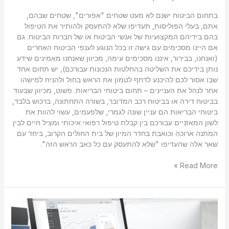
בתחום הביטוח ישנם לא מעט שטחים "אפורים", שטחים שבהם,
אתם, בעלי הפוליסות, תעדיפו שלא להתעסק ולהותיר את הטיפול
בהם בידיהם המקצועיות של אנשי הביטוח או של חברות הביטוח. גם
אם היינו מסכימים עם גישה זו בכל הנוגע לענפי הביטוח האחרים
(ואנחנו, בבירור, איננו מסכימים עימה, מכיוון שאנחנו מאמינים שידע
נותן בידיכם את השליטה בהחלטות הנכונות עבורכם), יש תחום אחד
שבו אסור לכם להיכנע לדחף לטמון את הראש בחול ולהניח למישהו
אחר לנהל את העניינים – תחום ביטוחי הבריאות. פשוט, מכיוון שבעוד
בביטוח דירה או בביטוח רכב המדובר, בשורה התחתונה, ברכוש בלבד,
ביטוחי הבריאות הם עניין שונה לגמרי, שלפעמים, עשוי להוות את
לשון המאזניים עבורכם בין קבלת טיפול רפואי איכותי ומציל חיים לבין
המתנה ארוכה וכואבת בחדר המיון של בית החולים הקרוב, ביחד עם
שאר אלה שהעדיפו "שלא להתעסק עם כל כאב הראש הזה".
Read More »
להשקיע
חכם
–