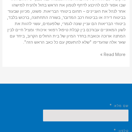
שבו אסור לכם להיכנע לדחף לטמון את הראש בחול ולהניח למישהו
אחר לנהל את העניינים – תחום ביטוחי הבריאות. פשוט, מכיוון שבעוד
בביטוח דירה או בביטוח רכב המדובר, בשורה התחתונה, ברכוש בלבד,
ביטוחי הבריאות הם עניין שונה לגמרי, שלפעמים, עשוי להוות את
לשון המאזניים עבורכם בין קבלת טיפול רפואי איכותי ומציל חיים לבין
המתנה ארוכה וכואבת בחדר המיון של בית החולים הקרוב, ביחד עם
שאר אלה שהעדיפו "שלא להתעסק עם כל כאב הראש הזה".
Read More »
*
שם מלא:
*
טלפון: