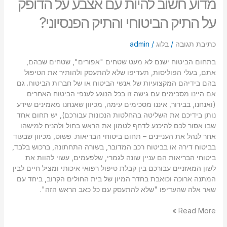
מדוע חשוב להיות עם אצבע על הדופק
על התיק הביטוחי והתיק הפנסיוני?
כתיבת תגובה
/
בלוג
/
admin
בתחום הביטוח ישנם לא מעט שטחים "אפורים", שטחים שבהם,
אתם, בעלי הפוליסות, תעדיפו שלא להתעסק ולהותיר את הטיפול
בהם בידיהם המקצועיות של אנשי הביטוח או של חברות הביטוח. גם
אם היינו מסכימים עם גישה זו בכל הנוגע לענפי הביטוח האחרים
(ואנחנו, בבירור, איננו מסכימים עימה, מכיוון שאנחנו מאמינים שידע
נותן בידיכם את השליטה בהחלטות הנכונות עבורכם), יש תחום אחד
שבו אסור לכם להיכנע לדחף לטמון את הראש בחול ולהניח למישהו
אחר לנהל את העניינים – תחום ביטוחי הבריאות. פשוט, מכיוון שבעוד
בביטוח דירה או בביטוח רכב המדובר, בשורה התחתונה, ברכוש בלבד,
ביטוחי הבריאות הם עניין שונה לגמרי, שלפעמים, עשוי להוות את
לשון המאזניים עבורכם בין קבלת טיפול רפואי איכותי ומציל חיים לבין
המתנה ארוכה וכואבת בחדר המיון של בית החולים הקרוב, ביחד עם
שאר אלה שהעדיפו "שלא להתעסק עם כל כאב הראש הזה".
Read More »