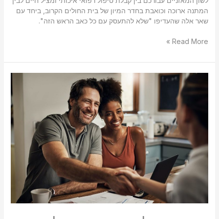
לשון המאזניים עבורכם בין קבלת טיפול רפואי איכותי ומציל חיים לבין
המתנה ארוכה וכואבת בחדר המיון של בית החולים הקרוב, ביחד עם
שאר אלה שהעדיפו "שלא להתעסק עם כל כאב הראש הזה".
Read More »
מדוע
חשוב
להיות
עם
אצבע
על
הדופק
על
התיק
הביטוחי
והתיק
הפנסיוני?