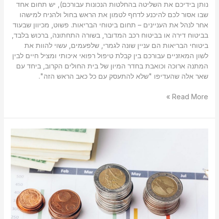
נותן בידיכם את השליטה בהחלטות הנכונות עבורכם), יש תחום אחד
שבו אסור לכם להיכנע לדחף לטמון את הראש בחול ולהניח למישהו
אחר לנהל את העניינים – תחום ביטוחי הבריאות. פשוט, מכיוון שבעוד
בביטוח דירה או בביטוח רכב המדובר, בשורה התחתונה, ברכוש בלבד,
ביטוחי הבריאות הם עניין שונה לגמרי, שלפעמים, עשוי להוות את
לשון המאזניים עבורכם בין קבלת טיפול רפואי איכותי ומציל חיים לבין
המתנה ארוכה וכואבת בחדר המיון של בית החולים הקרוב, ביחד עם
שאר אלה שהעדיפו "שלא להתעסק עם כל כאב הראש הזה".
Read More »
מדוע
חשוב,
בעיקר,
לעצמאים
להיעזר
בשירותיו
של
מתכנן
פיננסי?