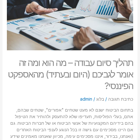
הוא
סמן קישורים
font_download
ומה
זה
לאפס
cached
אומר
את
לגביכם
כל
(היום
האפשרויות
ובעתיד)
מהאספקט
הפיננסי?
תהליך סיום עבודה – מה הוא ומה זה
אומר לגביכם (היום ובעתיד) מהאספקט
הפיננסי?
כתיבת תגובה
/
בלוג
/
admin
בתחום הביטוח ישנם לא מעט שטחים "אפורים", שטחים שבהם,
אתם, בעלי הפוליסות, תעדיפו שלא להתעסק ולהותיר את הטיפול
בהם בידיהם המקצועיות של אנשי הביטוח או של חברות הביטוח. גם
אם היינו מסכימים עם גישה זו בכל הנוגע לענפי הביטוח האחרים
(ואנחנו, בבירור, איננו מסכימים עימה, מכיוון שאנחנו מאמינים שידע