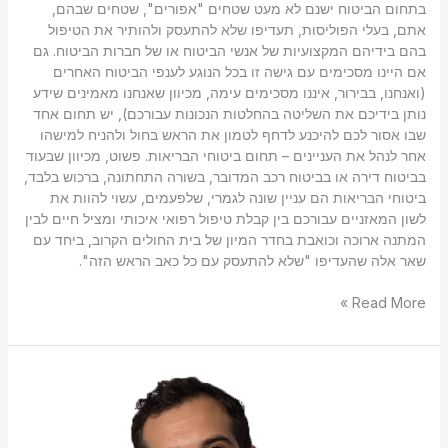
בתחום הביטוח ישנם לא מעט שטחים "אפורים", שטחים שבהם,
אתם, בעלי הפוליסות, תעדיפו שלא להתעסק ולהותיר את הטיפול
בהם בידיהם המקצועיות של אנשי הביטוח או של חברות הביטוח. גם
אם היינו מסכימים עם גישה זו בכל הנוגע לענפי הביטוח האחרים
(ואנחנו, בבירור, איננו מסכימים עימה, מכיוון שאנחנו מאמינים שידע
נותן בידיכם את השליטה בהחלטות הנכונות עבורכם), יש תחום אחד
שבו אסור לכם להיכנע לדחף לטמון את הראש בחול ולהניח למישהו
אחר לנהל את העניינים – תחום ביטוחי הבריאות. פשוט, מכיוון שבעוד
בביטוח דירה או בביטוח רכב המדובר, בשורה התחתונה, ברכוש בלבד,
ביטוחי הבריאות הם עניין שונה לגמרי, שלפעמים, עשוי להוות את
לשון המאזניים עבורכם בין קבלת טיפול רפואי איכותי ומציל חיים לבין
המתנה ארוכה וכואבת בחדר המיון של בית החולים הקרוב, ביחד עם
שאר אלה שהעדיפו "שלא להתעסק עם כל כאב הראש הזה".
Read More »
מה
היא
קרן
פנסיה