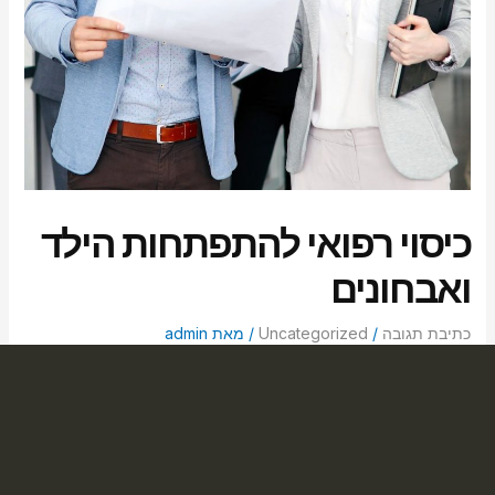
סמן קישורים
font_download
לאפס
cached
את
כל
האפשרויות
כיסוי רפואי להתפתחות הילד
ואבחונים
כתיבת תגובה
/
Uncategorized
/ מאת
admin