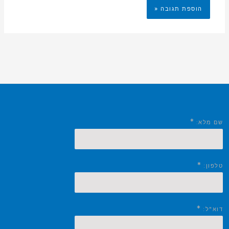
*
שם מלא:
*
טלפון:
*
דוא"ל: