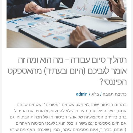
הוא
סמן קישורים
font_download
ומה
זה
לאפס
cached
אומר
את
לגביכם
כל
(היום
האפשרויות
ובעתיד)
מהאספקט
הפיננסי?
תהליך סיום עבודה – מה הוא ומה זה
אומר לגביכם (היום ובעתיד) מהאספקט
הפיננסי?
כתיבת תגובה
/
בלוג
/
admin
בתחום הביטוח ישנם לא מעט שטחים "אפורים", שטחים שבהם,
אתם, בעלי הפוליסות, תעדיפו שלא להתעסק ולהותיר את הטיפול
בהם בידיהם המקצועיות של אנשי הביטוח או של חברות הביטוח. גם
אם היינו מסכימים עם גישה זו בכל הנוגע לענפי הביטוח האחרים
(ואנחנו, בבירור, איננו מסכימים עימה, מכיוון שאנחנו מאמינים שידע