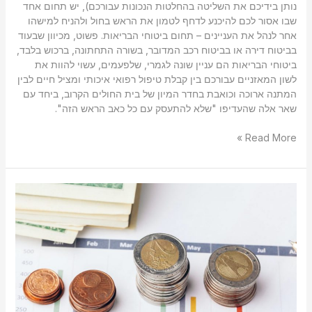
נותן בידיכם את השליטה בהחלטות הנכונות עבורכם), יש תחום אחד
שבו אסור לכם להיכנע לדחף לטמון את הראש בחול ולהניח למישהו
אחר לנהל את העניינים – תחום ביטוחי הבריאות. פשוט, מכיוון שבעוד
בביטוח דירה או בביטוח רכב המדובר, בשורה התחתונה, ברכוש בלבד,
ביטוחי הבריאות הם עניין שונה לגמרי, שלפעמים, עשוי להוות את
לשון המאזניים עבורכם בין קבלת טיפול רפואי איכותי ומציל חיים לבין
המתנה ארוכה וכואבת בחדר המיון של בית החולים הקרוב, ביחד עם
שאר אלה שהעדיפו "שלא להתעסק עם כל כאב הראש הזה".
Read More »
מדוע
חשוב,
בעיקר,
לעצמאים
להיעזר
בשירותיו
של
מתכנן
פיננסי?