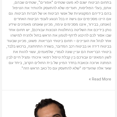
בתחום הביטוח ישנם לא מעט שטחים "אפורים", שטחים שבהם,
אתם, בעלי הפוליסות, תעדיפו שלא להתעסק ולהותיר את הטיפול
בהם בידיהם המקצועיות של אנשי הביטוח או של חברות הביטוח. גם
אם היינו מסכימים עם גישה זו בכל הנוגע לענפי הביטוח האחרים
(ואנחנו, בבירור, איננו מסכימים עימה, מכיוון שאנחנו מאמינים שידע
נותן בידיכם את השליטה בהחלטות הנכונות עבורכם), יש תחום אחד
שבו אסור לכם להיכנע לדחף לטמון את הראש בחול ולהניח למישהו
אחר לנהל את העניינים – תחום ביטוחי הבריאות. פשוט, מכיוון שבעוד
בביטוח דירה או בביטוח רכב המדובר, בשורה התחתונה, ברכוש בלבד,
ביטוחי הבריאות הם עניין שונה לגמרי, שלפעמים, עשוי להוות את
לשון המאזניים עבורכם בין קבלת טיפול רפואי איכותי ומציל חיים לבין
המתנה ארוכה וכואבת בחדר המיון של בית החולים הקרוב, ביחד עם
שאר אלה שהעדיפו "שלא להתעסק עם כל כאב הראש הזה".
Read More »
מה
היא
קרן
פנסיה