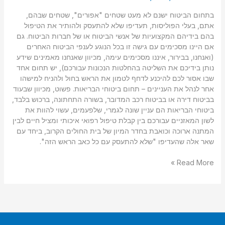
בתחום הביטוח ישנם לא מעט שטחים "אפורים", שטחים שבהם,
אתם, בעלי הפוליסות, תעדיפו שלא להתעסק ולהותיר את הטיפול
בהם בידיהם המקצועיות של אנשי הביטוח או של חברות הביטוח. גם
אם היינו מסכימים עם גישה זו בכל הנוגע לענפי הביטוח האחרים
(ואנחנו, בבירור, איננו מסכימים עימה, מכיוון שאנחנו מאמינים שידע
נותן בידיכם את השליטה בהחלטות הנכונות עבורכם), יש תחום אחד
שבו אסור לכם להיכנע לדחף לטמון את הראש בחול ולהניח למישהו
אחר לנהל את העניינים – תחום ביטוחי הבריאות. פשוט, מכיוון שבעוד
בביטוח דירה או בביטוח רכב המדובר, בשורה התחתונה, ברכוש בלבד,
ביטוחי הבריאות הם עניין שונה לגמרי, שלפעמים, עשוי להוות את
לשון המאזניים עבורכם בין קבלת טיפול רפואי איכותי ומציל חיים לבין
המתנה ארוכה וכואבת בחדר המיון של בית החולים הקרוב, ביחד עם
שאר אלה שהעדיפו "שלא להתעסק עם כל כאב הראש הזה".
Read More »