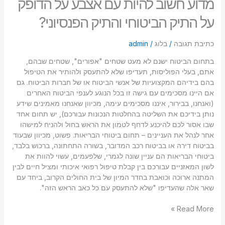
מדוע חשוב להיות עם אצבע על הדופק
על התיק הביטוחי והתיק הפנסיוני?
כתיבת תגובה
/
בלוג
/
admin
בתחום הביטוח ישנם לא מעט שטחים "אפורים", שטחים שבהם,
אתם, בעלי הפוליסות, תעדיפו שלא להתעסק ולהותיר את הטיפול
בהם בידיהם המקצועיות של אנשי הביטוח או של חברות הביטוח. גם
אם היינו מסכימים עם גישה זו בכל הנוגע לענפי הביטוח האחרים
(ואנחנו, בבירור, איננו מסכימים עימה, מכיוון שאנחנו מאמינים שידע
נותן בידיכם את השליטה בהחלטות הנכונות עבורכם), יש תחום אחד
שבו אסור לכם להיכנע לדחף לטמון את הראש בחול ולהניח למישהו
אחר לנהל את העניינים – תחום ביטוחי הבריאות. פשוט, מכיוון שבעוד
בביטוח דירה או בביטוח רכב המדובר, בשורה התחתונה, ברכוש בלבד,
ביטוחי הבריאות הם עניין שונה לגמרי, שלפעמים, עשוי להוות את
לשון המאזניים עבורכם בין קבלת טיפול רפואי איכותי ומציל חיים לבין
המתנה ארוכה וכואבת בחדר המיון של בית החולים הקרוב, ביחד עם
שאר אלה שהעדיפו "שלא להתעסק עם כל כאב הראש הזה".
Read More »