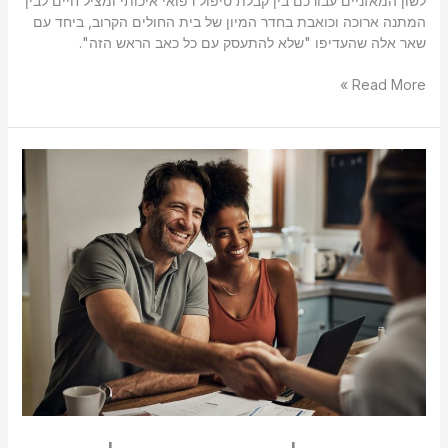
לשון המאזניים עבורכם בין קבלת טיפול רפואי איכותי ומציל חיים לבין
המתנה ארוכה וכואבת בחדר המיון של בית החולים הקרוב, ביחד עם
שאר אלה שהעדיפו "שלא להתעסק עם כל כאב הראש הזה".
Read More »
מדוע
חשוב
להיות
עם
אצבע
על
הדופק
על
התיק
הביטוחי
והתיק
הפנסיוני?