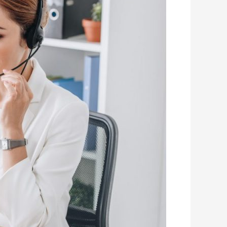
השתלמות
ומסלול
השקעה?