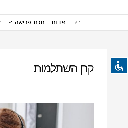
ילוג
תוכן
בית
אודות
תכנון פרישה
ת
קרן השתלמות
איך
בוחרים
נכון
קרן