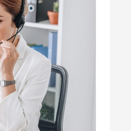
השתלמות
ומסלול
השקעה?