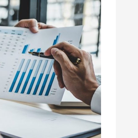
מה
הוא
ומה
זה
אומר
לגביכם
(היום
ובעתיד)
מהאספקט
הפיננסי?