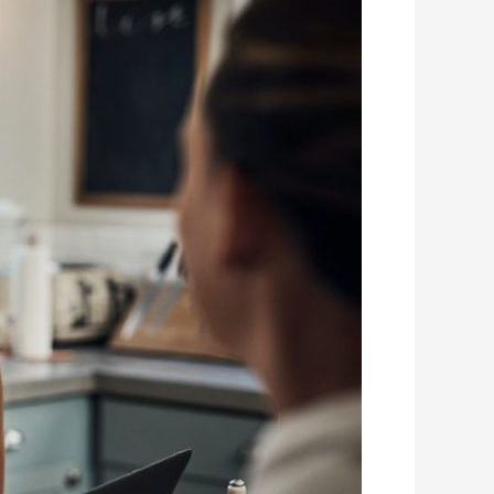
חשוב
להיות
עם
אצבע
על
הדופק
על
התיק
הביטוחי
והתיק
הפנסיוני?