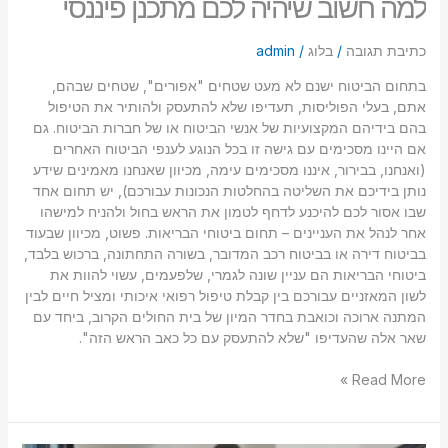
למה חשוב שיהיה לכם מתכנן פיננסי
כתיבת תגובה
/
בלוג
/
admin
בתחום הביטוח ישנם לא מעט שטחים "אפורים", שטחים שבהם,
אתם, בעלי הפוליסות, תעדיפו שלא להתעסק ולהותיר את הטיפול
בהם בידיהם המקצועיות של אנשי הביטוח או של חברות הביטוח. גם
אם היינו מסכימים עם גישה זו בכל הנוגע לענפי הביטוח האחרים
(ואנחנו, בבירור, איננו מסכימים עימה, מכיוון שאנחנו מאמינים שידע
נותן בידיכם את השליטה בהחלטות הנכונות עבורכם), יש תחום אחד
שבו אסור לכם להיכנע לדחף לטמון את הראש בחול ולהניח למישהו
אחר לנהל את העניינים – תחום ביטוחי הבריאות. פשוט, מכיוון שבעוד
בביטוח דירה או בביטוח רכב המדובר, בשורה התחתונה, ברכוש בלבד,
ביטוחי הבריאות הם עניין שונה לגמרי, שלפעמים, עשוי להוות את
לשון המאזניים עבורכם בין קבלת טיפול רפואי איכותי ומציל חיים לבין
המתנה ארוכה וכואבת בחדר המיון של בית החולים הקרוב, ביחד עם
שאר אלה שהעדיפו "שלא להתעסק עם כל כאב הראש הזה".
Read More »