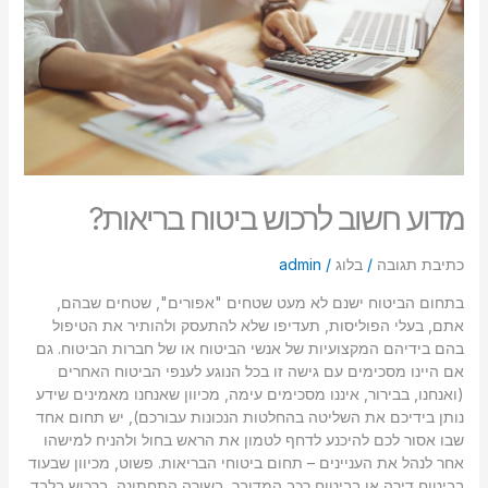
סמן קישורים
font_download
לאפס
cached
את
כל
האפשרויות
מדוע חשוב לרכוש ביטוח בריאות?
כתיבת תגובה
/
בלוג
/
admin
בתחום הביטוח ישנם לא מעט שטחים "אפורים", שטחים שבהם,
אתם, בעלי הפוליסות, תעדיפו שלא להתעסק ולהותיר את הטיפול
בהם בידיהם המקצועיות של אנשי הביטוח או של חברות הביטוח. גם
אם היינו מסכימים עם גישה זו בכל הנוגע לענפי הביטוח האחרים
(ואנחנו, בבירור, איננו מסכימים עימה, מכיוון שאנחנו מאמינים שידע
נותן בידיכם את השליטה בהחלטות הנכונות עבורכם), יש תחום אחד
שבו אסור לכם להיכנע לדחף לטמון את הראש בחול ולהניח למישהו
אחר לנהל את העניינים – תחום ביטוחי הבריאות. פשוט, מכיוון שבעוד
בביטוח דירה או בביטוח רכב המדובר, בשורה התחתונה, ברכוש בלבד,