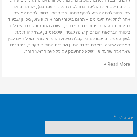
נותן בידיכם את השליטה בהחלטות הנכונות עבורכם), יש תחום אחד
שבו אסור לכם להיכנע לדחף לטמון את הראש בחול ולהניח למישהו
אחר לנהל את העניינים – תחום ביטוחי הבריאות. פשוט, מכיוון שבעוד
בביטוח דירה או בביטוח רכב המדובר, בשורה התחתונה, ברכוש בלבד,
ביטוחי הבריאות הם עניין שונה לגמרי, שלפעמים, עשוי להוות את
לשון המאזניים עבורכם בין קבלת טיפול רפואי איכותי ומציל חיים לבין
המתנה ארוכה וכואבת בחדר המיון של בית החולים הקרוב, ביחד עם
שאר אלה שהעדיפו "שלא להתעסק עם כל כאב הראש הזה".
Read More »
*
שם מלא: