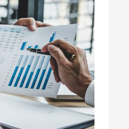
מה
הוא
ומה
זה
אומר
לגביכם
(היום
ובעתיד)
מהאספקט
הפיננסי?