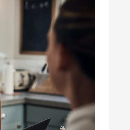
חשוב
להיות
עם
אצבע
על
הדופק
על
התיק
הביטוחי
והתיק
הפנסיוני?