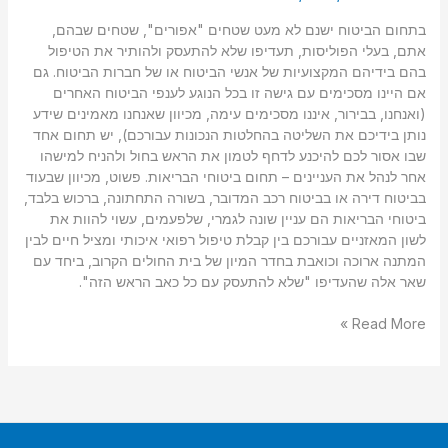
בתחום הביטוח ישנם לא מעט שטחים "אפורים", שטחים שבהם,
אתם, בעלי הפוליסות, תעדיפו שלא להתעסק ולהותיר את הטיפול
בהם בידיהם המקצועיות של אנשי הביטוח או של חברות הביטוח. גם
אם היינו מסכימים עם גישה זו בכל הנוגע לענפי הביטוח האחרים
(ואנחנו, בבירור, איננו מסכימים עימה, מכיוון שאנחנו מאמינים שידע
נותן בידיכם את השליטה בהחלטות הנכונות עבורכם), יש תחום אחד
שבו אסור לכם להיכנע לדחף לטמון את הראש בחול ולהניח למישהו
אחר לנהל את העניינים – תחום ביטוחי הבריאות. פשוט, מכיוון שבעוד
בביטוח דירה או בביטוח רכב המדובר, בשורה התחתונה, ברכוש בלבד,
ביטוחי הבריאות הם עניין שונה לגמרי, שלפעמים, עשוי להוות את
לשון המאזניים עבורכם בין קבלת טיפול רפואי איכותי ומציל חיים לבין
המתנה ארוכה וכואבת בחדר המיון של בית החולים הקרוב, ביחד עם
שאר אלה שהעדיפו "שלא להתעסק עם כל כאב הראש הזה".
Read More »