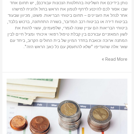
נותן בידיכם את השליטה בהחלטות הנכונות עבורכם), יש תחום אחד
שבו אסור לכם להיכנע לדחף לטמון את הראש בחול ולהניח למישהו
אחר לנהל את העניינים – תחום ביטוחי הבריאות. פשוט, מכיוון שבעוד
בביטוח דירה או בביטוח רכב המדובר, בשורה התחתונה, ברכוש בלבד,
ביטוחי הבריאות הם עניין שונה לגמרי, שלפעמים, עשוי להוות את
לשון המאזניים עבורכם בין קבלת טיפול רפואי איכותי ומציל חיים לבין
המתנה ארוכה וכואבת בחדר המיון של בית החולים הקרוב, ביחד עם
שאר אלה שהעדיפו "שלא להתעסק עם כל כאב הראש הזה".
Read More »
מדוע
חשוב,
בעיקר,
לעצמאים
להיעזר
בשירותיו
של
מתכנן
פיננסי?