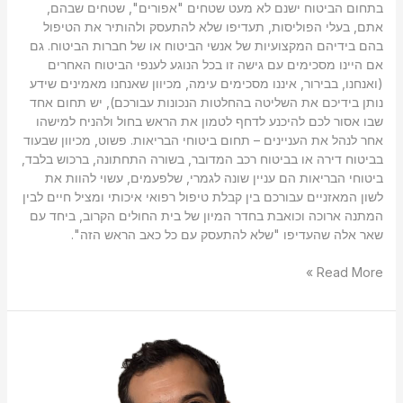
בתחום הביטוח ישנם לא מעט שטחים "אפורים", שטחים שבהם,
אתם, בעלי הפוליסות, תעדיפו שלא להתעסק ולהותיר את הטיפול
בהם בידיהם המקצועיות של אנשי הביטוח או של חברות הביטוח. גם
אם היינו מסכימים עם גישה זו בכל הנוגע לענפי הביטוח האחרים
(ואנחנו, בבירור, איננו מסכימים עימה, מכיוון שאנחנו מאמינים שידע
נותן בידיכם את השליטה בהחלטות הנכונות עבורכם), יש תחום אחד
שבו אסור לכם להיכנע לדחף לטמון את הראש בחול ולהניח למישהו
אחר לנהל את העניינים – תחום ביטוחי הבריאות. פשוט, מכיוון שבעוד
בביטוח דירה או בביטוח רכב המדובר, בשורה התחתונה, ברכוש בלבד,
ביטוחי הבריאות הם עניין שונה לגמרי, שלפעמים, עשוי להוות את
לשון המאזניים עבורכם בין קבלת טיפול רפואי איכותי ומציל חיים לבין
המתנה ארוכה וכואבת בחדר המיון של בית החולים הקרוב, ביחד עם
שאר אלה שהעדיפו "שלא להתעסק עם כל כאב הראש הזה".
Read More »
מה
היא
קרן
פנסיה