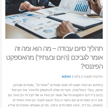
הוא
סמן קישורים
font_download
ומה
זה
לאפס
cached
אומר
את
לגביכם
כל
(היום
האפשרויות
ובעתיד)
מהאספקט
הפיננסי?
תהליך סיום עבודה – מה הוא ומה זה
אומר לגביכם (היום ובעתיד) מהאספקט
הפיננסי?
כתיבת תגובה
/
בלוג
/
admin
בתחום הביטוח ישנם לא מעט שטחים "אפורים", שטחים שבהם,
אתם, בעלי הפוליסות, תעדיפו שלא להתעסק ולהותיר את הטיפול
בהם בידיהם המקצועיות של אנשי הביטוח או של חברות הביטוח. גם
אם היינו מסכימים עם גישה זו בכל הנוגע לענפי הביטוח האחרים
(ואנחנו, בבירור, איננו מסכימים עימה, מכיוון שאנחנו מאמינים שידע