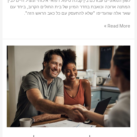
לשון המאזניים עבורכם בין קבלת טיפול רפואי איכותי ומציל חיים לבין
המתנה ארוכה וכואבת בחדר המיון של בית החולים הקרוב, ביחד עם
שאר אלה שהעדיפו "שלא להתעסק עם כל כאב הראש הזה".
Read More »
מדוע
חשוב
להיות
עם
אצבע
על
הדופק
על
התיק
הביטוחי
והתיק
הפנסיוני?