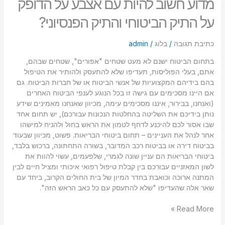
מדוע חשוב להיות עם אצבע על הדופק
על התיק הביטוחי והתיק הפנסיוני?
כתיבת תגובה
/
בלוג
/
admin
בתחום הביטוח ישנם לא מעט שטחים "אפורים", שטחים שבהם,
אתם, בעלי הפוליסות, תעדיפו שלא להתעסק ולהותיר את הטיפול
בהם בידיהם המקצועיות של אנשי הביטוח או של חברות הביטוח. גם
אם היינו מסכימים עם גישה זו בכל הנוגע לענפי הביטוח האחרים
(ואנחנו, בבירור, איננו מסכימים עימה, מכיוון שאנחנו מאמינים שידע
נותן בידיכם את השליטה בהחלטות הנכונות עבורכם), יש תחום אחד
שבו אסור לכם להיכנע לדחף לטמון את הראש בחול ולהניח למישהו
אחר לנהל את העניינים – תחום ביטוחי הבריאות. פשוט, מכיוון שבעוד
בביטוח דירה או בביטוח רכב המדובר, בשורה התחתונה, ברכוש בלבד,
ביטוחי הבריאות הם עניין שונה לגמרי, שלפעמים, עשוי להוות את
לשון המאזניים עבורכם בין קבלת טיפול רפואי איכותי ומציל חיים לבין
המתנה ארוכה וכואבת בחדר המיון של בית החולים הקרוב, ביחד עם
שאר אלה שהעדיפו "שלא להתעסק עם כל כאב הראש הזה".
Read More »