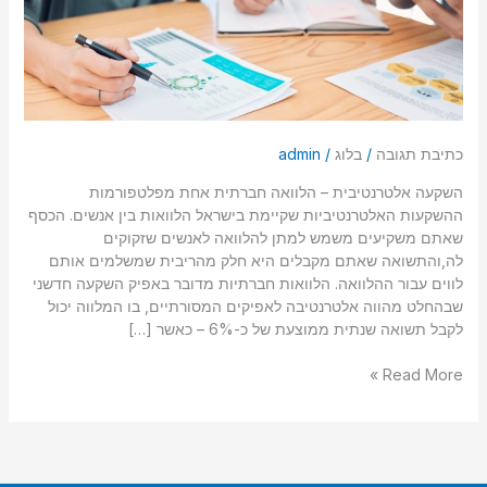
סמן קישורים
font_download
לאפס
cached
את
כל
האפשרויות
כתיבת תגובה
/
בלוג
/
admin
השקעה אלטרנטיבית – הלוואה חברתית אחת מפלטפורמות
ההשקעות האלטרנטיביות שקיימת בישראל הלוואות בין אנשים. הכסף
שאתם משקיעים משמש למתן להלוואה לאנשים שזקוקים
לה,והתשואה שאתם מקבלים היא חלק מהריבית שמשלמים אותם
לווים עבור ההלוואה. הלוואות חברתיות מדובר באפיק השקעה חדשני
שבהחלט מהווה אלטרנטיבה לאפיקים המסורתיים, בו המלווה יכול
לקבל תשואה שנתית ממוצעת של כ-6% – כאשר […]
Read More »