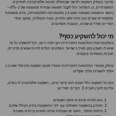
מדובר באפיק השקעה חדשני שבהחלט מהווה אלטרנטיבה לאפיקים
סמן קישורים
font_download
המסורתיים, בו המלווה יכול לקבל תשואה שנתית ממוצעת של כ-6% –
כאשר התשואה משתנה מעט בין פלטפורמה לפלטפורמה, והיא מושפעת
לאפס
cached
מפקטורים שונים כגון זהות וסוג הלווים, גובה העמלות, מעקב אחרי
את
הפריים ומדדים שונים, ההגנות והסיכונים.
כל
האפשרויות
מי יכול להשקיע כסף?
בפלטפורמות ההלוואות החברתיות הקיימות היום, יכול להשקיע כל מי
שיש לו חשבון בנק פעיל בישראל. המלווים יכולים להיות אנשים פרטיים,
חברות ומוסדות פיננסים.
בחלק מאתרי ההלוואות החברתיות מוגדר סכום השקעה מינימלי שנע בין
אלפי לעשרות אלפי שקלים.
כמו כל השקעה כלל אצבע הוא פיזור וגיוון , השקעה אלטרנטיבית בפרט,
עליכם להבין לגביה 3 דברים יסודיים:
הוא לאיזה סיכונים אתם חשופים.
הסיכון בהשקעה משתלב עם יתר ההשקעות בתיק הכולל שלכם.
נזילות הכסף , האם יש מגבלות ואיזה תנאים קיימים משיכת