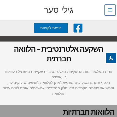
ילוג
גילי סער
תוכן
השבת את ההבזקים
visibility_off
כניסת לקוחות
סמן כותרות
title
צבע רקע
settings
השקעה אלטרנטיבית - הלוואה
זום (הקטנה)
zoom_out
חברתית
זום (הגדלה)
zoom_in
הקטנת גופן
remove_circle_outline
אחת מפלטפורמות ההשקעות האלטרנטיביות שקיימת בישראל הלוואות
הגדלת גופן
בין אנשים.
add_circle_outline
הכסף שאתם משקיעים משמש למתן להלוואה לאנשים שזקוקים לה,
גופן קריא
spellcheck
והתשואה שאתם מקבלים היא חלק מהריבית שמשלמים אותם לווים עבור
ההלוואה.
ניגודיות בהירה
brightness_high
ניגודיות כהה
brightness_low
הלוואות חברתיות
הוסף קו תחתון לקישורים
format_underlined