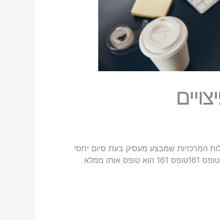
ויים
לות המרכזיות שמבצע מעסיק בעת סיום יחסי
עבודה היא מילוי טופס 161 – מסמך רשמי של רשות.המסים המשמש כבסיס לקביעת אופן מיסוי הפיצויים לעובד. מהו טופס 161טופס 161 הוא טופס אותו ממלא