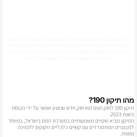
תיקון 190: הטבת מס לגימלאים -
חידוש משמעותי במערכת המס
תוך פחות משנה לאחר שהתחיל לתפוס תוקפו, התיקון החדש בחוק
המס התשיעי נועד להפוך לשינוי גורם בסיסי במערכת המס בישראל.
באמצעות תיקון 190, המקדם המובהק של ישראל, בני גימלא, נהנים
מהטבת מס משמעותית שיכולה להשפיע על כלכלתם.
מהו תיקון 190?
תיקון 190 לחוק המס הוא חוק חדש שהוצע ואושר על ידי הכנסת
בשנת 2023.
התיקון מביא שינויים משמעותיים במערכת המס בישראל, במיוחד
למבוגרים המתמודדים עם קשיים כלכליים וזקוקים לתמיכה
נוספת.