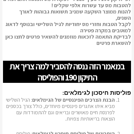
להטבות מס עד עשרות אלפי שקלים !
להנות ממוצר השקעה שמניב תשואות גבוהות לאורך
השנים,
לקבל הטבות וחזרי מס יחודיות לגיל השלישי ובנוסף לדאוג
למוטבים במקרה פטירה
לבדיקת התאמה לזכאות מוזמנים להשאיר פרטים
לחצו כאן
להשארת פרטים
במאמר הזה ננסה להסביר למה צריך את
התיקון 190 והפוליסה
פוליסות חיסכון לגימלאים:
הבנת הצרכים הפיננסיים של הגימלאים
: הגיל השלישי
מביא איתו אתגרים פיננסיים מיוחדים, כולל צורך בכספים
לפרנסת חיים מאושרים ובריאים וגם להתמודדות עם
הוצאות בריאותיות צפויות.
היתרונות של פוליסת חיסכון לגימלאים
: פוליסת