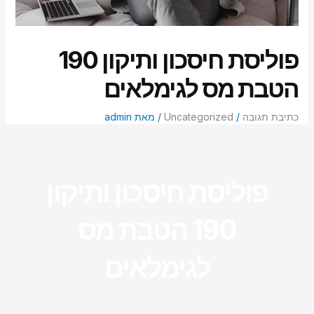
סמן קישורים
font_download
לאפס
cached
פוליסת חיסכון ותיקון 190
את
כל
הטבת מס לגימלאים
האפשרויות
כתיבת תגובה
/
Uncategorized
/ מאת
admin
פוליסת חיסכון ותיקון
190 הטבת מס
לגימלאים