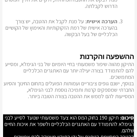
הדרוש לקבלתה.
הערכה אישית
: על מנת לקבל את ההטבה, יש צורך
בהערכה אישית של רמת הזקוקותיות והאימוץ של הקושיים
הכלכליים של בעל הבקשה.
ההשפעה והקרנות
התיקון מהווה שיפור משמעותי בחיי היומיום של בני הגימלא, ומסייע
להם להתמודד בצורה יעילה יותר עם האתגרים הכלכליים
המתמשכים.
בנוסף, ישנם גופים ציבוריים ועמותות הפועלים בתחום החינוך והסיוע
החברתי שמספקים קרנות ותמיכה נוספת לבני הגימלא,
המסייעות להם לממש את ההטבה בצורה הטובה ביותר.
סיכום:
תיקון 190 בחוק המס הוא צעד משמעותי שנועד לסייע לבני
הגימלא להתמודד עם האתגרים הכלכליים ולשפר את איכות החיים
שלהם.
ההטבה המסוימת הניתנת על ידי התיקון מעניקה להם אפשרות