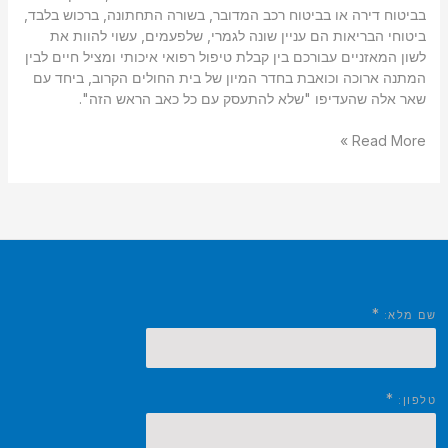
בביטוח דירה או בביטוח רכב המדובר, בשורה התחתונה, ברכוש בלבד,
ביטוחי הבריאות הם עניין שונה לגמרי, שלפעמים, עשוי להוות את
לשון המאזניים עבורכם בין קבלת טיפול רפואי איכותי ומציל חיים לבין
המתנה ארוכה וכואבת בחדר המיון של בית החולים הקרוב, ביחד עם
שאר אלה שהעדיפו "שלא להתעסק עם כל כאב הראש הזה".
Read More »
*
שם מלא:
*
טלפון: