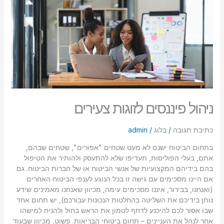
סמן קישורים
font_download
לאפס
cached
את
כל
האפשרויות
ניהול פיננסים לזוגות צעירים
כתיבת תגובה
/
בלוג
/
admin
בתחום הביטוח ישנם לא מעט שטחים "אפורים", שטחים שבהם,
אתם, בעלי הפוליסות, תעדיפו שלא להתעסק ולהותיר את הטיפול
בהם בידיהם המקצועיות של אנשי הביטוח או של חברות הביטוח. גם
אם היינו מסכימים עם גישה זו בכל הנוגע לענפי הביטוח האחרים
(ואנחנו, בבירור, איננו מסכימים עימה, מכיוון שאנחנו מאמינים שידע
נותן בידיכם את השליטה בהחלטות הנכונות עבורכם), יש תחום אחד
שבו אסור לכם להיכנע לדחף לטמון את הראש בחול ולהניח למישהו
אחר לנהל את העניינים – תחום ביטוחי הבריאות. פשוט, מכיוון שבעוד