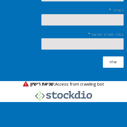
*
דוא"ל:
*
בחרו תאריך פגישה
שלח