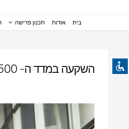
ילוג
תוכן
בית
אודות
תכנון פרישה
ת
השקעה במדד ה- S&P 500
אל
תשכחו
לדאוג
לעצמכם