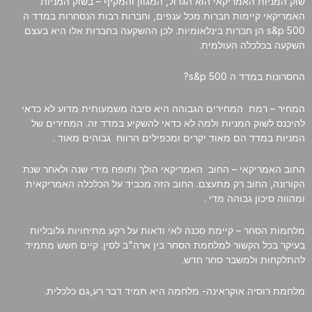
שוק המניות האמריקאי הוא הגדול, המגוון והמקיף – בשוק המניות
האמריקאי קיימות חברות מכל ענפים, וחברות רבות הנסחרות במדד ה
s&p 500 הן חברות בינלאומיות. לכן ההשקעה בחברות אלו היא בעצם
השקעה בכלכלה העולמית.
החסרונות במדד ה s&p 500?
המחיר – רמת המחירים הגבוהה היא סיבה משמעותית מדוע לא כדאי
להיכנס לשוק המניות ולמה לא כדאי להשקיע במדד זה. המחירים של
המניות במדד הם מאוד יקרים ומכפילים הרווח גבוהים מאוד .
החוב האמריקאי – החוב האמריקאי הולך ותופח מידי שנה ולאחר שנת
הקורונה, החוב רק מתעצם. החוב הזה מכביד על הכלכלה האמריקאית
ומהווה סיכון גבוהה מדי .
מלחמות הסחר – קיימת סכנה לאי ודאות על רקע מתיחויות גלובליות
בעיקר בכל הקשור למלחמת הסחר בין ארה"ב לסין. קיים חשש מתמיד
להתלקחות ולמשבר סחר חדש.
מלחמת רוסיה אוקראינה- מלחמה היא תמיד דבר רע,גם כלכלית.