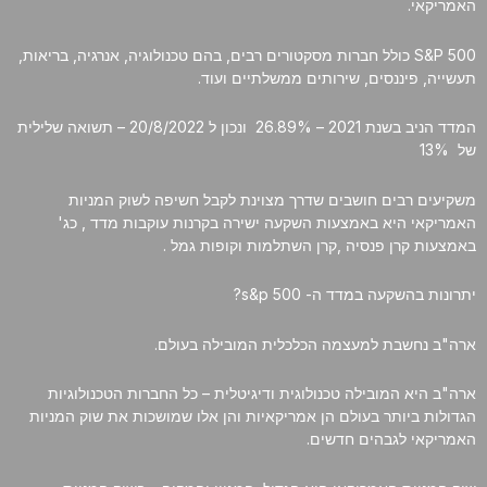
האמריקאי.
סמן קישורים
font_download
S&P 500 כולל חברות מסקטורים רבים, בהם טכנולוגיה, אנרגיה, בריאות,
לאפס
cached
תעשייה, פיננסים, שירותים ממשלתיים ועוד.
את
כל
המדד הניב בשנת 2021 – 26.89% ונכון ל 20/8/2022 – תשואה שלילית
האפשרויות
של 13%
משקיעים רבים חושבים שדרך מצוינת לקבל חשיפה לשוק המניות
האמריקאי היא באמצעות השקעה ישירה בקרנות עוקבות מדד , כג'
באמצעות קרן פנסיה ,קרן השתלמות וקופות גמל .
יתרונות בהשקעה במדד ה- s&p 500?
ארה"ב נחשבת למעצמה הכלכלית המובילה בעולם.
ארה"ב היא המובילה טכנולוגית ודיגיטלית – כל החברות הטכנולוגיות
הגדולות ביותר בעולם הן אמריקאיות והן אלו שמושכות את שוק המניות
האמריקאי לגבהים חדשים.