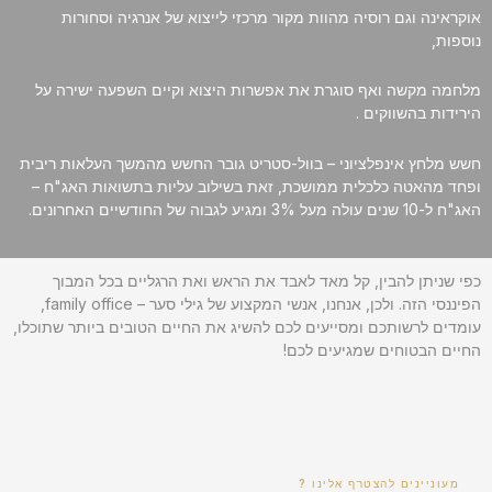
אוקראינה וגם רוסיה מהוות מקור מרכזי לייצוא של אנרגיה וסחורות
נוספות,
מלחמה מקשה ואף סוגרת את אפשרות היצוא וקיים השפעה ישירה על
הירידות בהשווקים .
חשש מלחץ אינפלציוני – בוול-סטריט גובר החשש מהמשך העלאות ריבית
ופחד מהאטה כלכלית ממושכת, זאת בשילוב עליות בתשואות האג"ח –
האג"ח ל-10 שנים עולה מעל 3% ומגיע לגבוה של החודשיים האחרונים.
כפי שניתן להבין, קל מאד לאבד את הראש ואת הרגליים בכל המבוך
הפיננסי הזה. ולכן, אנחנו, אנשי המקצוע של גילי סער – family office,
עומדים לרשותכם ומסייעים לכם להשיג את החיים הטובים ביותר שתוכלו,
החיים הבטוחים שמגיעים לכם!
מעוניינים להצטרף אלינו ?