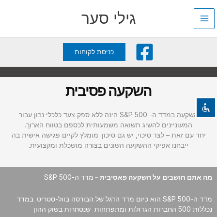
ילוג
גילי סער
תוכן
השבת את ההבזקים
visibility_off
כניסת לקוחות
סמן כותרות
title
צבע רקע
settings
השקעה פסיבית
זום (הקטנה)
zoom_out
זום (הגדלה)
zoom_in
השקעה במדד ה- S&P 500 הינה ללא ספק צעד כלכלי נבון עבור
המעוניינים להשיג תשואה משמעותית לכספם בטווח הארוך.
הקטנת גופן
remove_circle_outline
יחד עם זאת – לצד סיכוי, יש גם סיכון. מומלץ לקיים פגישה אישית בה
הגדלת גופן
add_circle_outline
ייבחנו אפיקי ההשקעה השונים בצורה מושכלת ומקצועית.
גופן קריא
spellcheck
ניגודיות בהירה
brightness_high
מה אתם חושבים על השקעה פאסיבית –
מדד ה-S&P 500
ניגודיות כהה
brightness_low
מדד ה-S&P 500 הוא כיום מדד הדגל של הבורסה בוול-סטריט. במדד
הוסף קו תחתון לקישורים
format_underlined
נכללות 500 החברות הגדולות ומתפתחות שנסחרות בשוק ההון