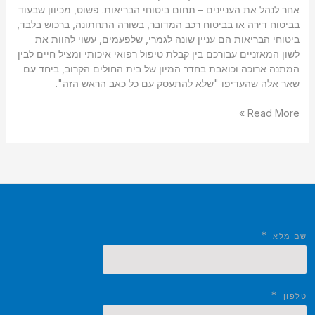
אחר לנהל את העניינים – תחום ביטוחי הבריאות. פשוט, מכיוון שבעוד
בביטוח דירה או בביטוח רכב המדובר, בשורה התחתונה, ברכוש בלבד,
ביטוחי הבריאות הם עניין שונה לגמרי, שלפעמים, עשוי להוות את
לשון המאזניים עבורכם בין קבלת טיפול רפואי איכותי ומציל חיים לבין
המתנה ארוכה וכואבת בחדר המיון של בית החולים הקרוב, ביחד עם
שאר אלה שהעדיפו "שלא להתעסק עם כל כאב הראש הזה".
Read More »
*
שם מלא:
*
טלפון: