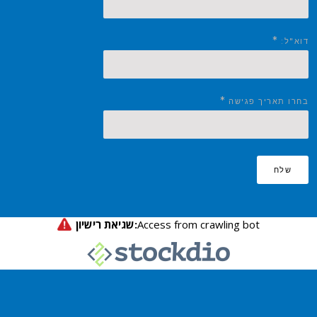
*
דוא"ל:
*
בחרו תאריך פגישה
שלח