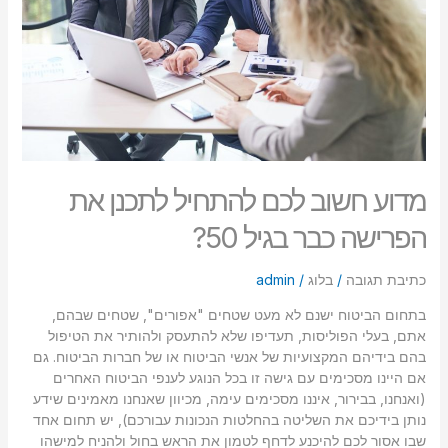
את
סמן קישורים
font_download
הפרישה
כבר
לאפס
cached
בגיל
את
50?
כל
האפשרויות
מדוע חשוב לכם להתחיל לתכנן את
הפרישה כבר בגיל 50?
כתיבת תגובה
/
בלוג
/
admin
בתחום הביטוח ישנם לא מעט שטחים "אפורים", שטחים שבהם,
אתם, בעלי הפוליסות, תעדיפו שלא להתעסק ולהותיר את הטיפול
בהם בידיהם המקצועיות של אנשי הביטוח או של חברות הביטוח. גם
אם היינו מסכימים עם גישה זו בכל הנוגע לענפי הביטוח האחרים
(ואנחנו, בבירור, איננו מסכימים עימה, מכיוון שאנחנו מאמינים שידע
נותן בידיכם את השליטה בהחלטות הנכונות עבורכם), יש תחום אחד
שבו אסור לכם להיכנע לדחף לטמון את הראש בחול ולהניח למישהו