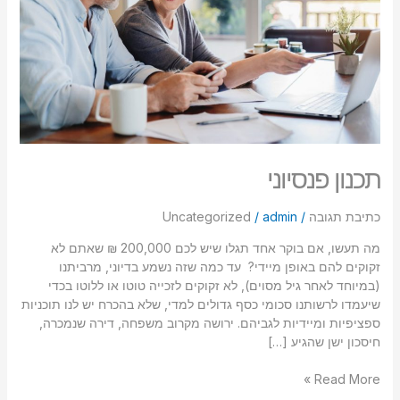
סמן קישורים
font_download
לאפס
cached
את
כל
האפשרויות
תכנון פנסיוני
כתיבת תגובה
/
admin
/
Uncategorized
מה תעשו, אם בוקר אחד תגלו שיש לכם 200,000 ₪ שאתם לא
זקוקים להם באופן מיידי? עד כמה שזה נשמע בדיוני, מרביתנו
(במיוחד לאחר גיל מסוים), לא זקוקים לזכייה טוטו או ללוטו בכדי
שיעמדו לרשותנו סכומי כסף גדולים למדי, שלא בהכרח יש לנו תוכניות
ספציפיות ומיידיות לגביהם. ירושה מקרוב משפחה, דירה שנמכרה,
חיסכון ישן שהגיע […]
Read More »