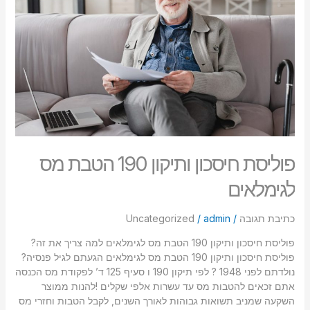
סמן קישורים
font_download
הטבת
מס
לאפס
cached
לגימלאים
את
כל
האפשרויות
פוליסת חיסכון ותיקון 190 הטבת מס
לגימלאים
כתיבת תגובה
/
admin
/
Uncategorized
פוליסת חיסכון ותיקון 190 הטבת מס לגימלאים למה צריך את זה?
פוליסת חיסכון ותיקון 190 הטבת מס לגימלאים הגעתם לגיל פנסיה?
נולדתם לפני 1948 ? לפי תיקון 190 ו סעיף 125 ד’ לפקודת מס הכנסה
אתם זכאים להטבות מס עד עשרות אלפי שקלים !להנות ממוצר
השקעה שמניב תשואות גבוהות לאורך השנים, לקבל הטבות וחזרי מס