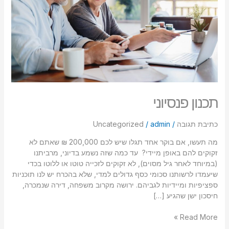
סמן קישורים
font_download
לאפס
cached
את
כל
האפשרויות
תכנון פנסיוני
כתיבת תגובה
/
admin
/
Uncategorized
מה תעשו, אם בוקר אחד תגלו שיש לכם 200,000 ₪ שאתם לא
זקוקים להם באופן מיידי? עד כמה שזה נשמע בדיוני, מרביתנו
(במיוחד לאחר גיל מסוים), לא זקוקים לזכייה טוטו או ללוטו בכדי
שיעמדו לרשותנו סכומי כסף גדולים למדי, שלא בהכרח יש לנו תוכניות
ספציפיות ומיידיות לגביהם. ירושה מקרוב משפחה, דירה שנמכרה,
חיסכון ישן שהגיע […]
Read More »