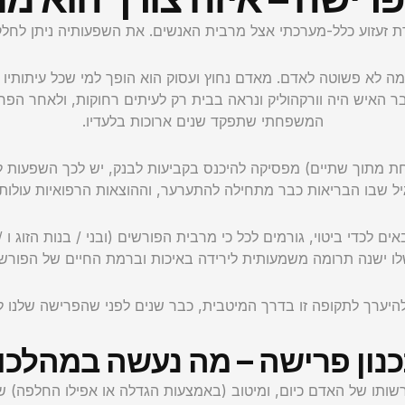
ת זעזוע כלל-מערכתי אצל מרבית האנשים. את השפעותיה ניתן לחלק 
לא פשוטה לאדם. מאדם נחוץ ועסוק הוא הופך למי שכל עיתותיו בידי
 האיש היה וורקהוליק ונראה בבית רק לעיתים רחוקות, ולאחר הפרי
המשפחתי שתפקד שנים ארוכות בלעדיו.
 מתוך שתיים) מפסיקה להיכנס בקביעות לבנק, יש לכך השפעות ל
יל שבו הבריאות כבר מתחילה להתערער, וההוצאות הרפואיות עולו
 לכדי ביטוי, גורמים לכל כי מרבית הפורשים (ובני / בנות הזוג
ו ישנה תרומה משמעותית לירידה באיכות וברמת החיים של הפורש 
להיערך לתקופה זו בדרך המיטבית, כבר שנים לפני שהפרישה שלנו 
נון פרישה – מה נעשה במהלכו
ותו של האדם כיום, ומיטוב (באמצעות הגדלה או אפילו החלפה) ש