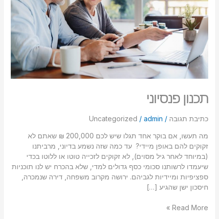
סמן קישורים
font_download
לאפס
cached
את
כל
האפשרויות
תכנון פנסיוני
כתיבת תגובה
/
admin
/
Uncategorized
מה תעשו, אם בוקר אחד תגלו שיש לכם 200,000 ₪ שאתם לא
זקוקים להם באופן מיידי? עד כמה שזה נשמע בדיוני, מרביתנו
(במיוחד לאחר גיל מסוים), לא זקוקים לזכייה טוטו או ללוטו בכדי
שיעמדו לרשותנו סכומי כסף גדולים למדי, שלא בהכרח יש לנו תוכניות
ספציפיות ומיידיות לגביהם. ירושה מקרוב משפחה, דירה שנמכרה,
חיסכון ישן שהגיע […]
Read More »