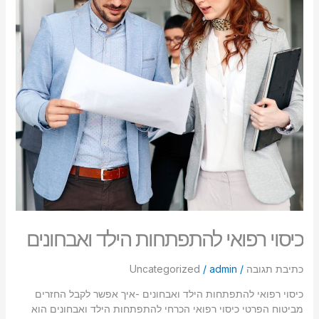
סמן קישורים
font_download
לאפס
cached
את
כל
האפשרויות
כיסוי רפואי להתפתחות הילד ואבחונים
כתיבת תגובה
/
admin
/
Uncategorized
כיסוי רפואי להתפתחות הילד ואבחונים -איך אפשר לקבל החזרים
מביטוח הפרטי כיסוי רפואי הכרחי להתפתחות הילד ואבחונים הוא