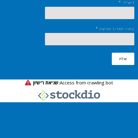
*
דוא"ל:
*
בחרו תאריך פגישה
שלח