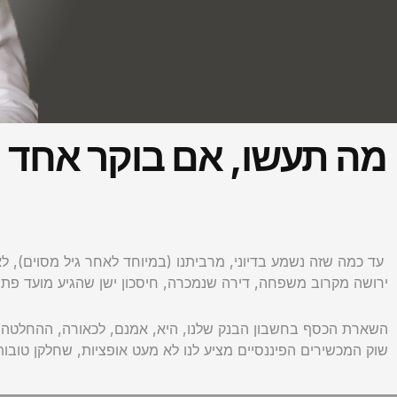
עד כמה שזה נשמע בדיוני, מרביתנו (במיוחד לאחר גיל מסוים), לא ז
ירושה מקרוב משפחה, דירה שנמכרה, חיסכון ישן שהגיע מועד פתיחתו
השארת הכסף בחשבון הבנק שלנו, היא, אמנם, לכאורה, ההחלטה הא
שוק המכשירים הפיננסיים מציע לנו לא מעט אופציות, שחלקן טוב