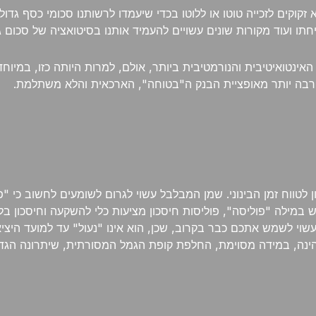
קוקים לזכייה טוטו או ללוטו בכדי שיעמדו לרשותנו סכומי כסף גדולי
 ועוד מקורות שונים עשויים להעמיד אותנו בסיטואציה של סכום גדו
נטואיטיבית והנורמטיבית ביותר, אולם, למרות היותה כזו, במיוח
הרבה יותר מאופציית הבנק ה"בטוחה", הארכאית והלא משתלמת.
ן לטווח זמן הבינוני. שמן המבלבל עשוי לגרום לשומעים לחשוב כי "פ
ש במילה "פוליסה", פוליסות חיסכון מציעות כלי להשקעה וחיסכון ב
י לשמש אתכם כבר בקרוב, שכן, הוא אינו "נעול" עד למועד היציאה
ינה, במידה מסוימת, החלפת קופת הגמל המסורתית, שיתרונה הגד