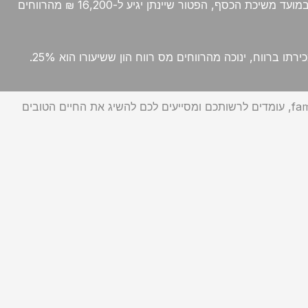
הפרישה בעוד שבן /בת הזוג הגיע לגיל 55, תינתן זכאות לפטור של 13,200 ₪ מהרווחים שנצברו. במקרה שבו שני בני הזוג הם בני 55 במועד משיכת הכסף, הפטור שיינתן יגיע ל-16,200 ₪ מהרווחים
ברווח, ינוכה מהרווחים מס רווח הון ששיעורו הוא 25%.
כפי שניתן להבין, קל מאד לאבד את הראש ואת הרגליים בכל המבוך הפיננסי הזה. ולכן, אנחנו, אנשי המקצוע של גילי סער – family office, עומדים לרשותכם ומסייעים לכם להשיג את החיים הטובים