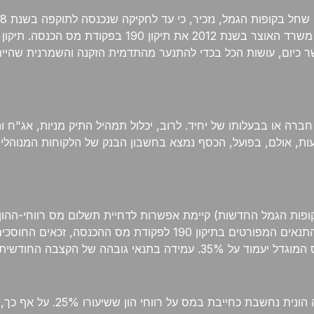
את תדמיתן של הקופות בעיני הציבור ולהשיב את האמון בה
שר כיום, עושות הכל בכדי להתנער מהתדמית הזקנה והשמרנית שהיי
ברה או בבעלותו של יחיד. לרוב, יכלול תמהיל התיק מניות, אג"ח וה
ות, אולם, בפועל, הכסף נמצא בחשבון הבנק של הלקוחות המנוהלים
וקופות הגמל החדשות) קיימת אפשרות לדחיית תשלום מס רווחי-ההו
זה, יכולים החוסכים בהם ליהנות מהריבית דה ריבית שלהם. עפ"י התנאי
קצבה חודשית שגובהה עולה על 4,500 ₪. במידה ולא, שיעור המס המוגדל יעמוד 
מודל המיסוי הנוגע לפוליסות החי