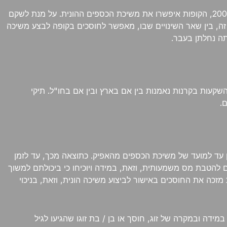
ואם הזכרנו את השינוי (לרעה, כנראה, מבחינת התדמית הציבורית) שחל בקופות הגמל, נזכיר, כי עד לחקיקה שנכנסה לתוקפה בשנת 2008, הקופות איפשרו את משיכת הכספים ההונית. על מנת לשקם
ן, הציג משרד האוצר בשנת 2012 את תיקון 190 בפקודת מס הכנסה. תיקון זה, בין שאר השינויים שבו, מאפשר לחוסכים בקופה לבצע משיכה
תה נחלתן בעבר.
שקעות בקרנות נאמנות בין אם בארץ ובין אם בחו"ל. תיקי
.
ן עד למועד של משיכת הכספים מהאפיק. כתוצאה מכך, עד לזמן
ם המפורטים בתיקון 190 לפקודת מס ההכנסה, זכאים החוסכים להטבת מס משמעותית, וזאת, במידה ויוכיחו כי ביכולתם למשוך
על 35%. עמידה בתנאי גובהה של הקצבה החודשית מזכה את החוסכים באישור לביצוע משיכה הונית, וזאת, בניכוי
סכון שונה. זאת, מאחר וכל משיכה הונית נחשבת כחייבת במס על רווחי הון ששיעורו 25%. על אף כך, במידה ובמקרה של זוג, חוסך או בן / בת זוגו שהגיעו לגיל