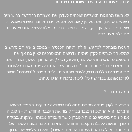
עדכון מעמדכם החדש ברשומות הרשמיות
לא מעט מהזוגות הצעירים שוכחים לעדכן את מעמדם ה"חדש" ברישומים
רשמיים שונים, וזאת על אף, שבחלק מהמקרים המדובר בשינוי משמעותי
שאינו מתבטא, אך ורק, בשינוי סטאטוס רשמי, אלא עשוי להתבטא עבורם
אף בלא מעט כסף.
דוגמה מובהקת לכך עשויה להיות קרן הפנסיה – בטפסים שאותם נדרשים
למלא המצטרפים לקרן פנסיה, נדרשים המצטרפים לציין גם אף את
הסטאטוס המשפחתי שלהם (רווק/ה, נשוי / נשואה וכן הלאה) וגם – האם
הם מוגדרים כ"מבוטח בודד". בהנחה שגם אתם עשיתם זאת ומילאתם
את הפרטים הללו כנדרש, לאחר שהזוגיות שלכם הפכה ל"רשמית" חשוב
לעדכן אותם, בכדי שתוכלו לזכות בזכויות הרלוונטיות.
במה המדובר?
הפרשות לקרן פנסיה מקפת מתועלות לשלושה אפיקים. האפיק הראשון
והמרכזי הוא החיסכון הנצבר בכדי ליצור את הקצבה החודשית – הפנסיה.
אפיק נוסף משמש כביטוח לאובדן כושר העבודה (נכות), שמקנה, במידת
הצורך, זכאות לקבלת הקצבה החודשית שאינה מגיעה בגובה לשכרו של
המבוטח, אבל גבוהה (עשרות אחוזים מהשכר). חלקו השלישי של הכסף