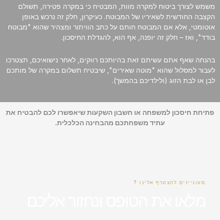
משמש לצורך ביטוח למקרה מוות, המבטיח כי במקרה פטירה, תשולם
הקצבה החודשית לשאיריו של המבוטח. כעיקרון, חלק זה נרכש באופן
אוטומטי, אלא אם המבוטח חותם על כתב הוויתור ומצהיר שהוא "מבוטח
בודד", ואז – חלק זה יופנה, אף הוא, להגדלת החיסכון.
בהנחה שאף אתם עשיתם זאת בהיותכם רווקים, לאחר נישואיכם, תצטרכו
לעבור למסלול שהוא "מוטה שאירים", שיבטיח תשלום במקרה של מותכם
לבן או לבת הזוג (ולילדיכם בהמשך).
פתיחת חיסכון למשפחה או חשבון השקעות שיאפשרו לכם להבטיח את
עתיד משפחתכם מהבחינה הכלכלית.
מעוניינים להצטרף אלינו ?
מלאו את הטופס ונחזור אליכם