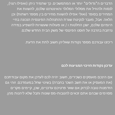
הדברים ה"גדולים" יותר או המתמשכים. כך שתמיד ניתן (ואפילו רצוי),
לנסות ולהוזיל את מסלולי הסלולר והאינטרנט שלכם, להשוות את
המחירים בסופר (ואולי אפילו להשוות מחירים בין מספר רשתות) וכן
הלאה. אבל, מעבר לנקיטת שגרת ההתנהלות הפיננסית הנכונה בחיי
היומיום שלכם, ישנן החלטות ו / או פעולות שעשויות להשפיע במידה
נרחבת בהרבה על חוסנו הפיננסי של משק הבית החדש שלכם.
ריכזנו עבורכם מספר נקודות שאליהן חשוב לתת את הדעת.
עדכון נקודות הזיכוי המגיעות לכם
אם הינכם מועסקים כשכירים, חשוב יהיה לכם לעדכן את מקום עבודתכם
(את המעסיק או את חשב השכר בחברה) בשינוי שחל במעמדכם. זוהי גם
הזדמנות טובה לבדוק אם שאר פרטיכם עדכניים, שכן, קיימים מקרים
מסוימים שבהם אתם זכאים להטבות-מס שונות וחבל שלא ליהנות מהן.