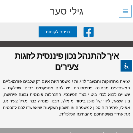
ילוג
גילי סער
תוכן
השבת את ההבזקים
visibility_off
כניסת לקוחות
סמן כותרות
title
צבע רקע
settings
איך להתנהל נכון פיננסית לזוגות
זום (הקטנה)
zoom_out
צעירים
זום (הגדלה)
zoom_in
הקטנת גופן
remove_circle_outline
יציאה מהרווקות והמעבר לזוגיות / משפחתיות אינם רק שלבים פורמאליים
הגדלת גופן
add_circle_outline
המשפיעים מבחינה פסיכולוגית. יש להם אספקטים רבים, שחלקם –
עשויים לבוא לכדי ביטוי בצד הפיננסי. התנהלות פיננסית נבונה פירושה,
גופן קריא
spellcheck
בין השאר, ליווי של סוכן ביטוח מומלץ, תכנון פנסיה כבר מגיל צעיר או,
ניגודיות בהירה
אפילו, פתיחת חיסכון למשפחה או חשבון השקעות שיאפשרו לכם להבטיח
brightness_high
את עתיד משפחתכם מהבחינה הכלכלית.
ניגודיות כהה
brightness_low
הוסף קו תחתון לקישורים
format_underlined