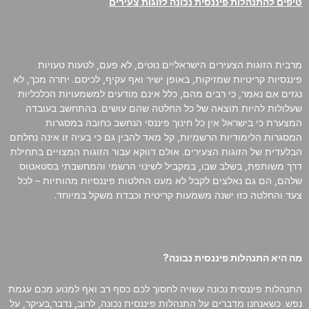
טיפים להתנהלות פיננסית נכונה לזוגות צעירים
סמן קישורים
font_download
לאפס
cached
את
מרבית הזוגות הצעירים הישראליים נוטים, לא פעם, לטעות טעויות
כל
פיננסיות קריטיות שמזיקות, באופן ישיר ואף עקיף, לכיסם. יתרה מכך, לא
האפשרויות
נגזים אם נאמר, כי רבים מהם, כלל אינם מודעים למשמעויות הכלכליות
שעלולות להיות תוצאה של כל החלטה שהם עושים. בהתחשב בעובדה
המצערת כי בישראל אין כל חינוך פיננסי הנחשב כחובה במסגרות
המסגרות הלימודיות הרשמיות, קל מאד להבין גם כי בעיה זו אינה נחלתם
הבלעדית של הזוגות הצעירים. אולם דווקא עבור הזוגות המצויים בתחילת
דרך משותפת, בשלב שבו, במקביל לשינוי הרשמי והמחשבתי בסטאטוס
שלהם, הם גם נאלצים לקבל לא מעט החלטות פיננסיות מהותיות – לכל
צעד והחלטה כזו ישנה משמעות קריטית וכבדת משקל במיוחד.
מה היא התנהלות פיננסית נבונה?
התנהלות פיננסית נכונה עשויה לחסוך לכם כסף רב ואף למנוע מכם עגמת
נפש. כשאנחנו מדברים על התנהלות פיננסית נכונה, לרוב, נדבר,בעיקר, על