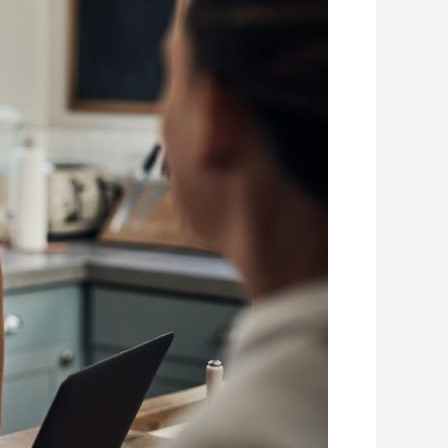
אצבע
על
הדופק
על
התיק
הביטוחי
והתיק
הפנסיוני?