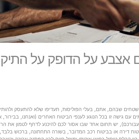
 אצבע על הדופק על התיק ה
טחים שבהם, אתם, בעלי הפוליסות, תעדיפו שלא להתעסק ולהותיר
ם עם גישה זו בכל הנוגע לענפי הביטוח האחרים (ואנחנו, בבירור, אי
עבורכם), יש תחום אחד שבו אסור לכם להיכנע לדחף לטמון את הרא
יטוח דירה או בביטוח רכב המדובר, בשורה התחתונה, ברכוש בלבד, ב