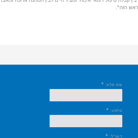
ין קבלת טיפול רפואי איכותי ומציל חיים לבין המתנה ארוכה וכואב
אש הזה".
*
שם מלא:
*
טלפון:
*
דוא"ל: