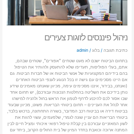
ניהול פיננסים לזוגות צעירים
כתיבת תגובה
/
בלוג
/
admin
בתחום הביטוח ישנם לא מעט שטחים "אפורים", שטחים שבהם,
אתם, בעלי הפוליסות, תעדיפו שלא להתעסק ולהותיר את הטיפול
בהם בידיהם המקצועיות של אנשי הביטוח או של חברות הביטוח. גם
אם היינו מסכימים עם גישה זו בכל הנוגע לענפי הביטוח האחרים
(ואנחנו, בבירור, איננו מסכימים עימה, מכיוון שאנחנו מאמינים שידע
נותן בידיכם את השליטה בהחלטות הנכונות עבורכם), יש תחום אחד
שבו אסור לכם להיכנע לדחף לטמון את הראש בחול ולהניח למישהו
אחר לנהל את העניינים – תחום ביטוחי הבריאות. פשוט, מכיוון שבעוד
בביטוח דירה או בביטוח רכב המדובר, בשורה התחתונה, ברכוש בלבד,
ביטוחי הבריאות הם עניין שונה לגמרי, שלפעמים, עשוי להוות את
לשון המאזניים עבורכם בין קבלת טיפול רפואי איכותי ומציל חיים לבין
המתנה ארוכה וכואבת בחדר המיון של בית החולים הקרוב, ביחד עם