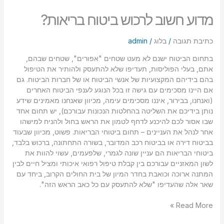
מדוע חשוב לרכוש ביטוח בריאות?
כתיבת תגובה
/
בלוג
/
admin
בתחום הביטוח ישנם לא מעט שטחים "אפורים", שטחים שבהם,
אתם, בעלי הפוליסות, תעדיפו שלא להתעסק ולהותיר את הטיפול
בהם בידיהם המקצועיות של אנשי הביטוח או של חברות הביטוח. גם
אם היינו מסכימים עם גישה זו בכל הנוגע לענפי הביטוח האחרים
(ואנחנו, בבירור, איננו מסכימים עימה, מכיוון שאנחנו מאמינים שידע
נותן בידיכם את השליטה בהחלטות הנכונות עבורכם), יש תחום אחד
שבו אסור לכם להיכנע לדחף לטמון את הראש בחול ולהניח למישהו
אחר לנהל את העניינים – תחום ביטוחי הבריאות. פשוט, מכיוון שבעוד
בביטוח דירה או בביטוח רכב המדובר, בשורה התחתונה, ברכוש בלבד,
ביטוחי הבריאות הם עניין שונה לגמרי, שלפעמים, עשוי להוות את
לשון המאזניים עבורכם בין קבלת טיפול רפואי איכותי ומציל חיים לבין
המתנה ארוכה וכואבת בחדר המיון של בית החולים הקרוב, ביחד עם
שאר אלה שהעדיפו "שלא להתעסק עם כל כאב הראש הזה".
Read More »