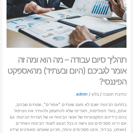
הוא
סמן קישורים
font_download
ומה
זה
לאפס
cached
אומר
את
לגביכם
כל
(היום
האפשרויות
ובעתיד)
מהאספקט
הפיננסי?
תהליך סיום עבודה – מה הוא ומה זה
אומר לגביכם (היום ובעתיד) מהאספקט
הפיננסי?
כתיבת תגובה
/
בלוג
/
admin
בתחום הביטוח ישנם לא מעט שטחים "אפורים", שטחים שבהם,
אתם, בעלי הפוליסות, תעדיפו שלא להתעסק ולהותיר את הטיפול
בהם בידיהם המקצועיות של אנשי הביטוח או של חברות הביטוח. גם
אם היינו מסכימים עם גישה זו בכל הנוגע לענפי הביטוח האחרים
(ואנחנו, בבירור, איננו מסכימים עימה, מכיוון שאנחנו מאמינים שידע