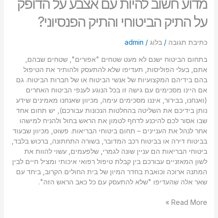
מדוע חשוב להיות עם אצבע על הדופק
על התיק הביטוחי והתיק הפנסיוני?
כתיבת תגובה
/
בלוג
/
admin
בתחום הביטוח ישנם לא מעט שטחים "אפורים", שטחים שבהם,
אתם, בעלי הפוליסות, תעדיפו שלא להתעסק ולהותיר את הטיפול
בהם בידיהם המקצועיות של אנשי הביטוח או של חברות הביטוח. גם
אם היינו מסכימים עם גישה זו בכל הנוגע לענפי הביטוח האחרים
(ואנחנו, בבירור, איננו מסכימים עימה, מכיוון שאנחנו מאמינים שידע
נותן בידיכם את השליטה בהחלטות הנכונות עבורכם), יש תחום אחד
שבו אסור לכם להיכנע לדחף לטמון את הראש בחול ולהניח למישהו
אחר לנהל את העניינים – תחום ביטוחי הבריאות. פשוט, מכיוון שבעוד
בביטוח דירה או בביטוח רכב המדובר, בשורה התחתונה, ברכוש בלבד,
ביטוחי הבריאות הם עניין שונה לגמרי, שלפעמים, עשוי להוות את
לשון המאזניים עבורכם בין קבלת טיפול רפואי איכותי ומציל חיים לבין
המתנה ארוכה וכואבת בחדר המיון של בית החולים הקרוב, ביחד עם
שאר אלה שהעדיפו "שלא להתעסק עם כל כאב הראש הזה".
Read More »