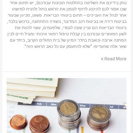
נותן בידיכם את השליטה בהחלטות הנכונות עבורכם), יש תחום אחד
שבו אסור לכם להיכנע לדחף לטמון את הראש בחול ולהניח למישהו
אחר לנהל את העניינים – תחום ביטוחי הבריאות. פשוט, מכיוון שבעוד
בביטוח דירה או בביטוח רכב המדובר, בשורה התחתונה, ברכוש בלבד,
ביטוחי הבריאות הם עניין שונה לגמרי, שלפעמים, עשוי להוות את
לשון המאזניים עבורכם בין קבלת טיפול רפואי איכותי ומציל חיים לבין
המתנה ארוכה וכואבת בחדר המיון של בית החולים הקרוב, ביחד עם
שאר אלה שהעדיפו "שלא להתעסק עם כל כאב הראש הזה".
Read More »
מדוע
חשוב,
בעיקר,
לעצמאים
להיעזר
בשירותיו
של
מתכנן
פיננסי?