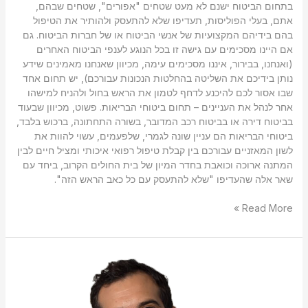
בתחום הביטוח ישנם לא מעט שטחים "אפורים", שטחים שבהם,
אתם, בעלי הפוליסות, תעדיפו שלא להתעסק ולהותיר את הטיפול
בהם בידיהם המקצועיות של אנשי הביטוח או של חברות הביטוח. גם
אם היינו מסכימים עם גישה זו בכל הנוגע לענפי הביטוח האחרים
(ואנחנו, בבירור, איננו מסכימים עימה, מכיוון שאנחנו מאמינים שידע
נותן בידיכם את השליטה בהחלטות הנכונות עבורכם), יש תחום אחד
שבו אסור לכם להיכנע לדחף לטמון את הראש בחול ולהניח למישהו
אחר לנהל את העניינים – תחום ביטוחי הבריאות. פשוט, מכיוון שבעוד
בביטוח דירה או בביטוח רכב המדובר, בשורה התחתונה, ברכוש בלבד,
ביטוחי הבריאות הם עניין שונה לגמרי, שלפעמים, עשוי להוות את
לשון המאזניים עבורכם בין קבלת טיפול רפואי איכותי ומציל חיים לבין
המתנה ארוכה וכואבת בחדר המיון של בית החולים הקרוב, ביחד עם
שאר אלה שהעדיפו "שלא להתעסק עם כל כאב הראש הזה".
Read More »
מה
היא
קרן
פנסיה