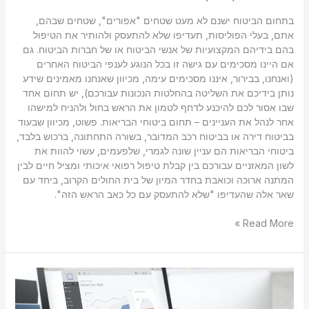
בתחום הביטוח ישנם לא מעט שטחים "אפורים", שטחים שבהם,
אתם, בעלי הפוליסות, תעדיפו שלא להתעסק ולהותיר את הטיפול
בהם בידיהם המקצועיות של אנשי הביטוח או של חברות הביטוח. גם
אם היינו מסכימים עם גישה זו בכל הנוגע לענפי הביטוח האחרים
(ואנחנו, בבירור, איננו מסכימים עימה, מכיוון שאנחנו מאמינים שידע
נותן בידיכם את השליטה בהחלטות הנכונות עבורכם), יש תחום אחד
שבו אסור לכם להיכנע לדחף לטמון את הראש בחול ולהניח למישהו
אחר לנהל את העניינים – תחום ביטוחי הבריאות. פשוט, מכיוון שבעוד
בביטוח דירה או בביטוח רכב המדובר, בשורה התחתונה, ברכוש בלבד,
ביטוחי הבריאות הם עניין שונה לגמרי, שלפעמים, עשוי להוות את
לשון המאזניים עבורכם בין קבלת טיפול רפואי איכותי ומציל חיים לבין
המתנה ארוכה וכואבת בחדר המיון של בית החולים הקרוב, ביחד עם
שאר אלה שהעדיפו "שלא להתעסק עם כל כאב הראש הזה".
Read More »
להשקיע
חכם
–