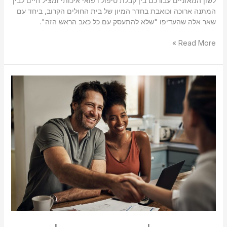
לשון המאזניים עבורכם בין קבלת טיפול רפואי איכותי ומציל חיים לבין
המתנה ארוכה וכואבת בחדר המיון של בית החולים הקרוב, ביחד עם
שאר אלה שהעדיפו "שלא להתעסק עם כל כאב הראש הזה".
Read More »
מדוע
חשוב
להיות
עם
אצבע
על
הדופק
על
התיק
הביטוחי
והתיק
הפנסיוני?