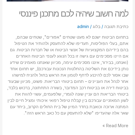
למה חשוב שיהיה לכם מתכנן פיננסי
כתיבת תגובה
/
בלוג
/
admin
בתחום הביטוח ישנם לא מעט שטחים "אפורים", שטחים שבהם,
אתם, בעלי הפוליסות, תעדיפו שלא להתעסק ולהותיר את הטיפול
בהם בידיהם המקצועיות של אנשי הביטוח או של חברות הביטוח. גם
אם היינו מסכימים עם גישה זו בכל הנוגע לענפי הביטוח האחרים
(ואנחנו, בבירור, איננו מסכימים עימה, מכיוון שאנחנו מאמינים שידע
נותן בידיכם את השליטה בהחלטות הנכונות עבורכם), יש תחום אחד
שבו אסור לכם להיכנע לדחף לטמון את הראש בחול ולהניח למישהו
אחר לנהל את העניינים – תחום ביטוחי הבריאות. פשוט, מכיוון שבעוד
בביטוח דירה או בביטוח רכב המדובר, בשורה התחתונה, ברכוש בלבד,
ביטוחי הבריאות הם עניין שונה לגמרי, שלפעמים, עשוי להוות את
לשון המאזניים עבורכם בין קבלת טיפול רפואי איכותי ומציל חיים לבין
המתנה ארוכה וכואבת בחדר המיון של בית החולים הקרוב, ביחד עם
שאר אלה שהעדיפו "שלא להתעסק עם כל כאב הראש הזה".
Read More »