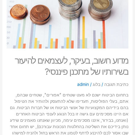
בשירותיו
סמן קישורים
font_download
של
מתכנן
לאפס
cached
פיננסי?
את
כל
האפשרויות
מדוע חשוב, בעיקר, לעצמאים להיעזר
בשירותיו של מתכנן פיננסי?
כתיבת תגובה
/
בלוג
/
admin
בתחום הביטוח ישנם לא מעט שטחים "אפורים", שטחים שבהם,
אתם, בעלי הפוליסות, תעדיפו שלא להתעסק ולהותיר את הטיפול
בהם בידיהם המקצועיות של אנשי הביטוח או של חברות הביטוח. גם
אם היינו מסכימים עם גישה זו בכל הנוגע לענפי הביטוח האחרים
(ואנחנו, בבירור, איננו מסכימים עימה, מכיוון שאנחנו מאמינים שידע
נותן בידיכם את השליטה בהחלטות הנכונות עבורכם), יש תחום אחד
שבו אסור לכם להיכנע לדחף לטמון את הראש בחול ולהניח למישהו