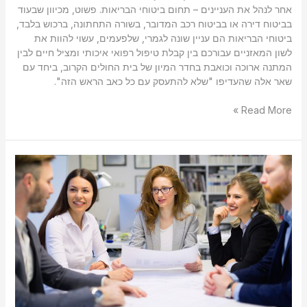
אחר לנהל את העניינים – תחום ביטוחי הבריאות. פשוט, מכיוון שבעוד
בביטוח דירה או בביטוח רכב המדובר, בשורה התחתונה, ברכוש בלבד,
ביטוחי הבריאות הם עניין שונה לגמרי, שלפעמים, עשוי להוות את
לשון המאזניים עבורכם בין קבלת טיפול רפואי איכותי ומציל חיים לבין
המתנה ארוכה וכואבת בחדר המיון של בית החולים הקרוב, ביחד עם
שאר אלה שהעדיפו "שלא להתעסק עם כל כאב הראש הזה".
Read More »
למה
חשוב
שיהיה
לכם
מתכנן
פיננסי