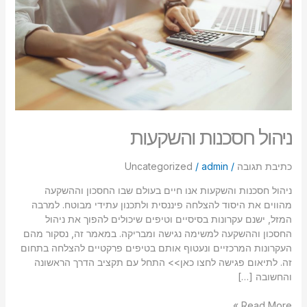
סמן קישורים
font_download
לאפס
cached
את
כל
האפשרויות
ניהול חסכנות והשקעות
כתיבת תגובה
/
admin
/
Uncategorized
ניהול חסכנות והשקעות אנו חיים בעולם שבו החסכון וההשקעה
מהווים את היסוד להצלחה פיננסית ולתכנון עתידי מבוטח. למרבה
המזל, ישנם עקרונות בסיסיים וטיפים שיכולים להפוך את ניהול
החסכון וההשקעה למשימה נגישה ומבריקה. במאמר זה, נסקור מהם
העקרונות המרכזיים ונעטוף אותם בטיפים פרקטיים להצלחה בתחום
זה. לתיאום פגישה לחצו כאן>> התחל עם תקציב הדרך הראשונה
והחשובה […]
Read More »