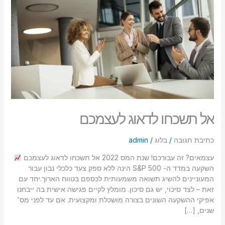
סמן קישורים
font_download
לאפס
cached
את
כל
האפשרויות
אל תשכחו לדאוג לעצמכם
כתיבת תגובה
/
בלוג
/
admin
עצמאים? זה עבורכם! שנת המס 2022 אל תשכחו לדאוג לעצמכם
השקעה במדד ה- S&P 500 הינה ללא ספק צעד כלכלי נבון עבור
המעוניינים להשיג תשואה משמעותית לכספם בטווח הארוך.יחד עם
זאת – לצד סיכוי, יש גם סיכון. מומלץ לקיים פגישה אישית בה ייבחנו
אפיקי ההשקעה השונים בצורה מושכלת ומקצועית. אם עד לפני מס'
שנים, […]