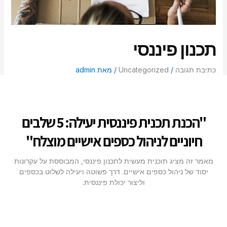
סמן קישורים
font_download
לאפס
cached
את
תכנון פיננסי
כל
האפשרויות
כתיבת תגובה
/
Uncategorized
/ מאת
admin
"הכנת תכנית פיננסית יעילה: 5 שלבים
חיוניים לניהול כספים אישיים מוצלח"
מאמר זה מציג תוכנית מעשית לתכנון פיננסי, המבוססת על עקרונות
יסוד של ניהול כספים אישיים. דרך פשוטה ויעילה לשלוט בכספים
וליצור יכולת פיננסית.