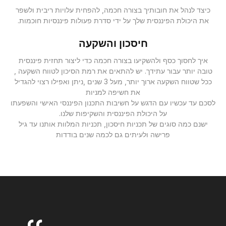
כיצד לנהל את חובותיך בצורה חכמה, להפחית עלויות ריבית ולשפר
את היכולת הפיננסית שלך על ידי סדרת פעולות פיננסיות חוכמות.
חיסכון והשקעה
איך לחסוך כסף ולהשקיעו בצורה חכמה כדי ליצור תחזית פיננסית
טובה יותר עבור עתידך. יש להתאים את רמת הסיכון לטווח השקעה ,
ככל שטווח השקעה ארוך יותר, מעל 3 שנים ,ניתן ואפילו רצוי להגדיל
את חשיפה למניות
לסכם עד עכשיו עם הדגש על חשיבות התכנון הפיננסי האישי והשפעתו
על היכולת הפיננסית והשקיפות שלנו.
ישנם כמה סוגים של תכניות חיסכון, תכניות המלוות אותנו עד גיל
פרישה ולעיתים גם לכמה שנים בודדות