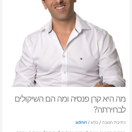
הם
סמן קישורים
font_download
השיקולים
לבחירתה?
לאפס
cached
את
כל
האפשרויות
מה היא קרן פנסיה ומה הם השיקולים
לבחירתה?
כתיבת תגובה
/
בלוג
/
admin