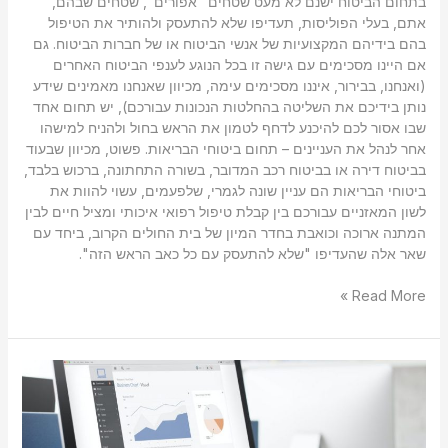
בתחום הביטוח ישנם לא מעט שטחים "אפורים", שטחים שבהם,
אתם, בעלי הפוליסות, תעדיפו שלא להתעסק ולהותיר את הטיפול
בהם בידיהם המקצועיות של אנשי הביטוח או של חברות הביטוח. גם
אם היינו מסכימים עם גישה זו בכל הנוגע לענפי הביטוח האחרים
(ואנחנו, בבירור, איננו מסכימים עימה, מכיוון שאנחנו מאמינים שידע
נותן בידיכם את השליטה בהחלטות הנכונות עבורכם), יש תחום אחד
שבו אסור לכם להיכנע לדחף לטמון את הראש בחול ולהניח למישהו
אחר לנהל את העניינים – תחום ביטוחי הבריאות. פשוט, מכיוון שבעוד
בביטוח דירה או בביטוח רכב המדובר, בשורה התחתונה, ברכוש בלבד,
ביטוחי הבריאות הם עניין שונה לגמרי, שלפעמים, עשוי להוות את
לשון המאזניים עבורכם בין קבלת טיפול רפואי איכותי ומציל חיים לבין
המתנה ארוכה וכואבת בחדר המיון של בית החולים הקרוב, ביחד עם
שאר אלה שהעדיפו "שלא להתעסק עם כל כאב הראש הזה".
Read More »
להשקיע
חכם
–
גם