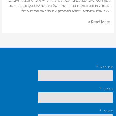
לשון המאזניים עבורכם בין קבלת טיפול רפואי איכותי ומציל חיים לבין
המתנה ארוכה וכואבת בחדר המיון של בית החולים הקרוב, ביחד עם
שאר אלה שהעדיפו "שלא להתעסק עם כל כאב הראש הזה".
Read More »
*
שם מלא:
*
טלפון:
*
דוא"ל: