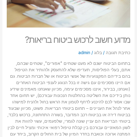
מדוע חשוב לרכוש ביטוח בריאות?
כתיבת תגובה
/
בלוג
/
admin
בתחום הביטוח ישנם לא מעט שטחים "אפורים", שטחים שבהם,
אתם, בעלי הפוליסות, תעדיפו שלא להתעסק ולהותיר את הטיפול
בהם בידיהם המקצועיות של אנשי הביטוח או של חברות הביטוח. גם
אם היינו מסכימים עם גישה זו בכל הנוגע לענפי הביטוח האחרים
(ואנחנו, בבירור, איננו מסכימים עימה, מכיוון שאנחנו מאמינים שידע
נותן בידיכם את השליטה בהחלטות הנכונות עבורכם), יש תחום אחד
שבו אסור לכם להיכנע לדחף לטמון את הראש בחול ולהניח למישהו
אחר לנהל את העניינים – תחום ביטוחי הבריאות. פשוט, מכיוון שבעוד
בביטוח דירה או בביטוח רכב המדובר, בשורה התחתונה, ברכוש בלבד,
ביטוחי הבריאות הם עניין שונה לגמרי, שלפעמים, עשוי להוות את
לשון המאזניים עבורכם בין קבלת טיפול רפואי איכותי ומציל חיים לבין
המתנה ארוכה וכואבת בחדר המיון של בית החולים הקרוב, ביחד עם