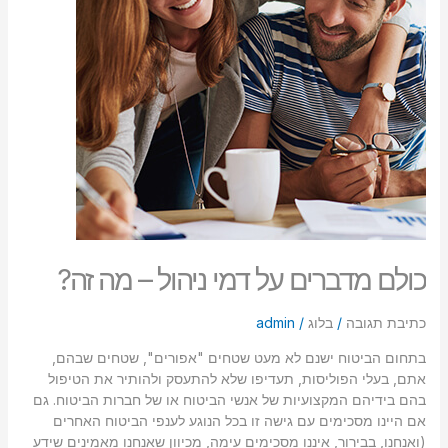
–
סמן קישורים
font_download
מה
זה?
לאפס
cached
את
כל
האפשרויות
כולם מדברים על דמי ניהול – מה זה?
כתיבת תגובה
/
בלוג
/
admin
בתחום הביטוח ישנם לא מעט שטחים "אפורים", שטחים שבהם,
אתם, בעלי הפוליסות, תעדיפו שלא להתעסק ולהותיר את הטיפול
בהם בידיהם המקצועיות של אנשי הביטוח או של חברות הביטוח. גם
אם היינו מסכימים עם גישה זו בכל הנוגע לענפי הביטוח האחרים
(ואנחנו, בבירור, איננו מסכימים עימה, מכיוון שאנחנו מאמינים שידע