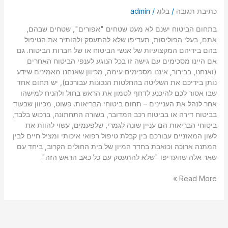
כתיבת תגובה
/
בלוג
/
admin
בתחום הביטוח ישנם לא מעט שטחים "אפורים", שטחים שבהם,
אתם, בעלי הפוליסות, תעדיפו שלא להתעסק ולהותיר את הטיפול
בהם בידיהם המקצועיות של אנשי הביטוח או של חברות הביטוח. גם
אם היינו מסכימים עם גישה זו בכל הנוגע לענפי הביטוח האחרים
(ואנחנו, בבירור, איננו מסכימים עימה, מכיוון שאנחנו מאמינים שידע
נותן בידיכם את השליטה בהחלטות הנכונות עבורכם), יש תחום אחד
שבו אסור לכם להיכנע לדחף לטמון את הראש בחול ולהניח למישהו
אחר לנהל את העניינים – תחום ביטוחי הבריאות. פשוט, מכיוון שבעוד
בביטוח דירה או בביטוח רכב המדובר, בשורה התחתונה, ברכוש בלבד,
ביטוחי הבריאות הם עניין שונה לגמרי, שלפעמים, עשוי להוות את
לשון המאזניים עבורכם בין קבלת טיפול רפואי איכותי ומציל חיים לבין
המתנה ארוכה וכואבת בחדר המיון של בית החולים הקרוב, ביחד עם
שאר אלה שהעדיפו "שלא להתעסק עם כל כאב הראש הזה".
Read More »