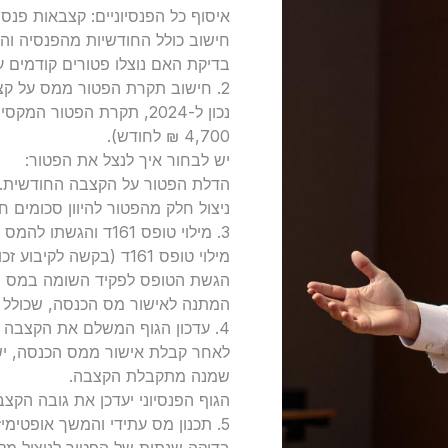
איסוף כל הפנסיוניים: קצבאות פנס
חישוב כולל החודשיות מהפנסיה והה
בדיקת האם נוצלו פטורים קודמים על
2. חישוב תקרת הפטור ממס על קצבה
4,700 ₪ לחודש).
יש לבחור איך לנצל את הפטור:
הדלת הפטור על הקצבה החודשית.
ניצול חלק מהפטור להיוון סכומים ח
3. מילוי טופס 161ד והגשתו להמס
מילוי טופס 161ד (בקשה לקיבוע זכויות) תוך בחירה במסלול הפטור הרצוי.
הגשת הטופס לפקיד השומה במס הכ
המתנה לאישור מס הכנסה, שכולל א
4. עדכון הגוף המשלם את הקצבה
לאחר קבלת אישור ממס הכנסה, יש
שמנה מתקבלת הקצבה.
הגוף הפנסיוני יעדכן את גובה ה
5. תכנון מס עתידי והמשך אופטימיזציה
בדיקה שנתית של הפטור לניצול מ