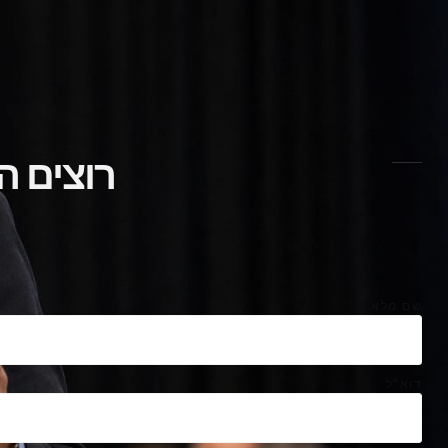
רוצים ה
שם מלא
דוא"ל