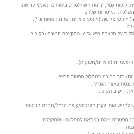
יה, קופות גמל, קרנות השתלמות, ביטוחים ומענקי פרישה.
שלכות המיסוייות שלהן.
 מענקי פרישה (מענקי פיצויים, שנים נוספות וכו').
נכון ל-2024, תקרת הפטור המקסימלית על הקצבה היא 52% מהקצבה המזכה (בקירוב
ד-פעמיים (פיצויים/מענקים).
נסה באזור מגוריך.
ת חישוב הסופי.
 להגיש אותו לקרן הפנסיה/קופת הגמל/חברת הביטוח
קצבה הפטורה ממס בהתאם להחלטה שהתקבלה.
קסימלי (באמת האפשר).