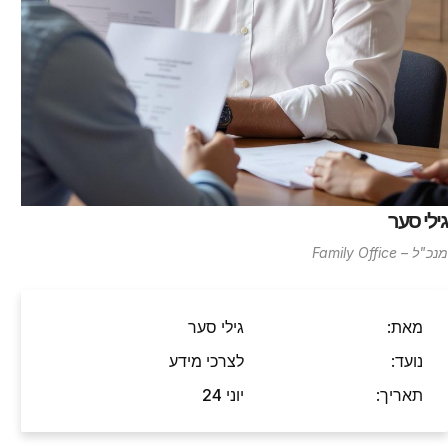
גילי סער
מנכ"ל – Family Office
מאת:
גילי סער
נועד:
לצרכי מידע
תאריך:
יוני 24