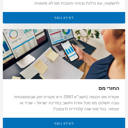
להשקעה, עם נזילות גבוהה והטבות מס לא מועטות.
למידע נוסף
החזרי מס
פקודת מס הכנסה (תשכ"א 1961) היא פקודת חוק שבאמצעותה
נגבה תשלום מס מכל אזרח ותושב במדינת ישראל – שכיר או
עצמאי. בכל סוף שנה קלנדרית (דצמבר)
למידע נוסף