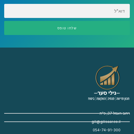
EMAIL
שלחו טופס
רחוב העמל 37, פ"ת
gili@gilisaar.co.il
054-74-91-300