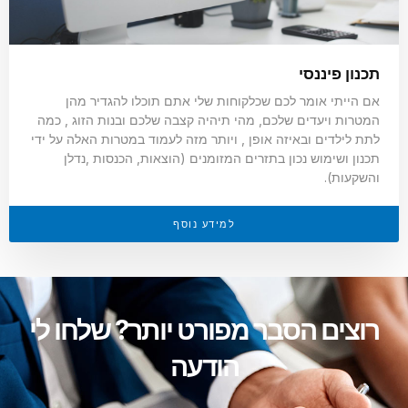
תכנון פיננסי
אם הייתי אומר לכם שכלקוחות שלי אתם תוכלו להגדיר מהן
המטרות ויעדים שלכם, מהי תיהיה קצבה שלכם ובנות הזוג , כמה
לתת לילדים ובאיזה אופן , ויותר מזה לעמוד במטרות האלה על ידי
תכנון ושימוש נכון בתזרים המזומנים (הוצאות, הכנסות ,נדלן
והשקעות).
למידע נוסף
רוצים הסבר מפורט יותר? שלחו לי
הודעה