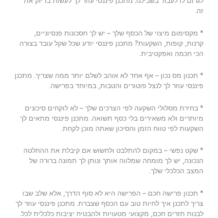
לגרום לו לעבוד בשבילנו. מתכנן פיננסי עוזר לך לעשות בדיוק את
זה.
* מקסימום מיצוי של הכסף שלך – יש לך חסכונות פנסיוניים,
קרנות, קופות, השקעות? מתכנן פיננסי יודע שכל שקל עובד בצורה
הכי חכמה ואפקטיבית.
* תכנון מס נכון – אף אחד לא אוהב לשלם יותר ממה שצריך. מתכנן
פיננסי עוזר לך לנצל פוטורים והטבות, במיוחד בפרישה.
* בחירת מסלולי השקעה לפי הצרכים שלך – לא לוקחים סיכונים
מיותרים ולא משאירים בלי כסף תשואה. מתכנן פיננסי מתאים לך
השקעות לפי טווח הזמן והסיכון שאתה מוכן לקחת.
* שקט נפשי – במקום להתלבט ולחשוש אם קיבלת את ההחלטה
הנכונה, יש לך מומחה שמלווה אותך ונותן לך תמונה ברורה של
המצב הכלכלי שלך.
* תכנון פרישה חכם – הפרישה היא לא סוף הדרך, אלא שלב שבו
צריך לתכנן איך לחיות טוב עם הכסף שצברת. מתכנן פיננסי עוזר לך
לבנות תזרים חכם, מקצועי מטעויות ולהבטיח יציבות כלכלית לכל.